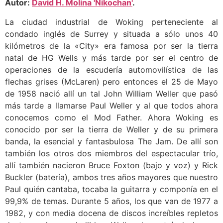
Autor:
David H. Molina 'Nikochan'
.
La ciudad industrial de Woking perteneciente al
condado inglés de Surrey y situada a sólo unos 40
kilómetros de la «City» era famosa por ser la tierra
natal de HG Wells y más tarde por ser el centro de
operaciones de la escudería automovilística de las
flechas grises (McLaren) pero entonces el 25 de Mayo
de 1958 nació allí un tal John William Weller que pasó
más tarde a llamarse Paul Weller y al que todos ahora
conocemos como el Mod Father. Ahora Woking es
conocido por ser la tierra de Weller y de su primera
banda, la esencial y fantasbulosa The Jam. De allí son
también los otros dos miembros del espectacular trío,
allí también nacieron Bruce Foxton (bajo y voz) y Rick
Buckler (batería), ambos tres años mayores que nuestro
Paul quién cantaba, tocaba la guitarra y componía en el
99,9% de temas. Durante 5 años, los que van de 1977 a
1982, y con media docena de discos increíbles repletos