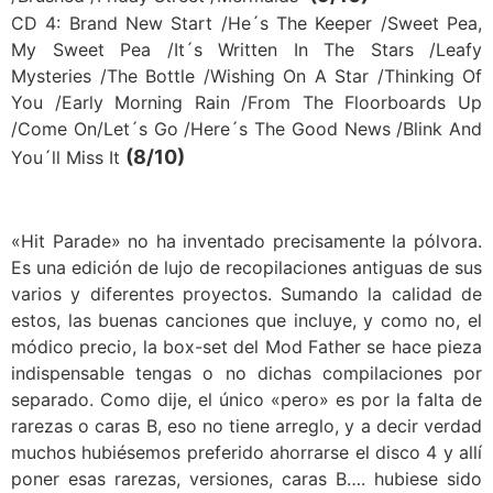
CD 4: Brand New Start /He´s The Keeper /Sweet Pea,
My Sweet Pea /It´s Written In The Stars /Leafy
Mysteries /The Bottle /Wishing On A Star /Thinking Of
You /Early Morning Rain /From The Floorboards Up
/Come On/Let´s Go /Here´s The Good News /Blink And
(8/10)
You´ll Miss It
«Hit Parade» no ha inventado precisamente la pólvora.
Es una edición de lujo de recopilaciones antiguas de sus
varios y diferentes proyectos. Sumando la calidad de
estos, las buenas canciones que incluye, y como no, el
módico precio, la box-set del Mod Father se hace pieza
indispensable tengas o no dichas compilaciones por
separado. Como dije, el único «pero» es por la falta de
rarezas o caras B, eso no tiene arreglo, y a decir verdad
muchos hubiésemos preferido ahorrarse el disco 4 y allí
poner esas rarezas, versiones, caras B…. hubiese sido