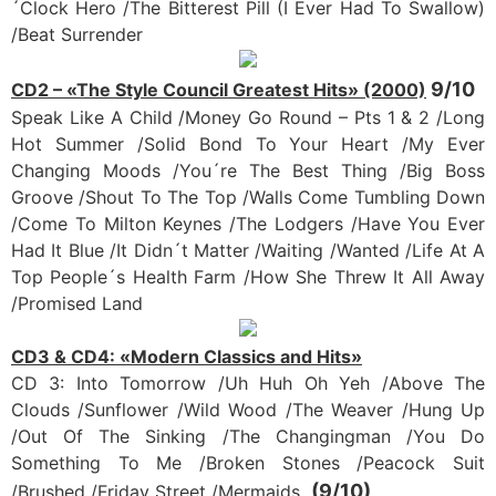
´Clock Hero /The Bitterest Pill (I Ever Had To Swallow)
/Beat Surrender
9/10
CD2 – «The Style Council Greatest Hits» (2000)
Speak Like A Child /Money Go Round – Pts 1 & 2 /Long
Hot Summer /Solid Bond To Your Heart /My Ever
Changing Moods /You´re The Best Thing /Big Boss
Groove /Shout To The Top /Walls Come Tumbling Down
/Come To Milton Keynes /The Lodgers /Have You Ever
Had It Blue /It Didn´t Matter /Waiting /Wanted /Life At A
Top People´s Health Farm /How She Threw It All Away
/Promised Land
CD3 & CD4: «Modern Classics and Hits»
CD 3: Into Tomorrow /Uh Huh Oh Yeh /Above The
Clouds /Sunflower /Wild Wood /The Weaver /Hung Up
/Out Of The Sinking /The Changingman /You Do
Something To Me /Broken Stones /Peacock Suit
(9/10)
/Brushed /Friday Street /Mermaids