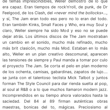
de temas imprescindibles, Weller demostró de lo que
era capaz. Eran tiempos de rock’n’roll, de punk, de Dr
Feelgood, de los Clash, del
«never mind the bollocks»…,
y sí, The Jam eran todo eso pero no lo eran del todo.
Eran también Kinks, Small Faces y Who, era muy Soul y
claro, Weller siempre ha sido Mod y eso no se puede
dejar atrás. Los últimos discos de The Jam mostraban
un cambio en el sonido, mucho más refinado, mucho
más brit clasicón, mucho más Mod. Estaban en lo más
alto, Weller en un plan creativo descomunal, aparecen
las tensiones de siempre y Paul manda a tomar por culo
el proyecto The Jam. Se corta el pelo en plan moderno
de los ochenta, camisas, gabardinas, zapatos de lujo….
se junta con el talentoso teclista Mick Talbot y juntos
forman The Style Council para dar rienda suelta al pop,
al soul al R&B o a lo que muchos llamaron modern jazz.
Incomprendidos en su tiempo ahora valorados hasta la
saciedad. Del 84 al 89 firman auténticas obras
maestras, bonicas del to, mágicas. Preciosismo al