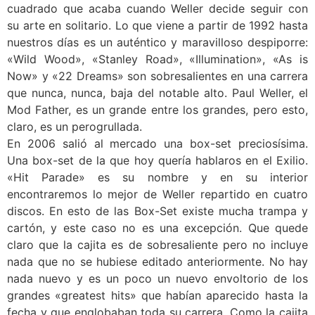
cuadrado que acaba cuando Weller decide seguir con
su arte en solitario. Lo que viene a partir de 1992 hasta
nuestros días es un auténtico y maravilloso despiporre:
«Wild Wood», «Stanley Road», «Illumination», «As is
Now» y «22 Dreams» son sobresalientes en una carrera
que nunca, nunca, baja del notable alto. Paul Weller, el
Mod Father, es un grande entre los grandes, pero esto,
claro, es un perogrullada.
En 2006 salió al mercado una box-set preciosísima.
Una box-set de la que hoy quería hablaros en el Exilio.
«Hit Parade» es su nombre y en su interior
encontraremos lo mejor de Weller repartido en cuatro
discos. En esto de las Box-Set existe mucha trampa y
cartón, y este caso no es una excepción. Que quede
claro que la cajita es de sobresaliente pero no incluye
nada que no se hubiese editado anteriormente. No hay
nada nuevo y es un poco un nuevo envoltorio de los
grandes «greatest hits» que habían aparecido hasta la
fecha y que englobaban toda su carrera. Como la cajita