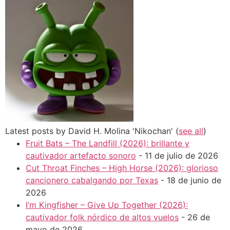
Latest posts by David H. Molina 'Nikochan'
(
see all
)
Fruit Bats – The Landfill (2026): brillante y
cautivador artefacto sonoro
- 11 de julio de 2026
Cut Throat Finches – High Horse (2026): glorioso
cancionero cabalgando por Texas
- 18 de junio de
2026
I’m Kingfisher – Give Up Together (2026):
cautivador folk nórdico de altos vuelos
- 26 de
mayo de 2026