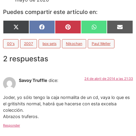
Puedes compartir este artículo en:
X
Facebook
Pinterest
WhatsApp
Email
(Twitter)
00's
2007
box sets
Nikochan
Paul Weller
2 respuestas
24 de abril de 2014 a las 21:33
Savoy Truffle
dice:
Joder, yo sólo tengo la caja normalita de un cd, vaya lo que es
el gritishits normal, habrá que hacerse con esta excelsa
colección.
Abrazos truferos.
Responder