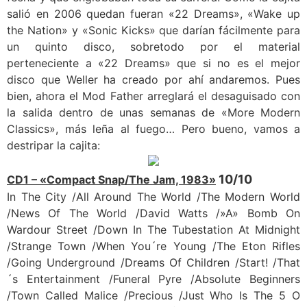
salió en 2006 quedan fueran «22 Dreams», «Wake up
the Nation» y «Sonic Kicks» que darían fácilmente para
un quinto disco, sobretodo por el material
perteneciente a «22 Dreams» que si no es el mejor
disco que Weller ha creado por ahí andaremos. Pues
bien, ahora el Mod Father arreglará el desaguisado con
la salida dentro de unas semanas de «More Modern
Classics», más leña al fuego… Pero bueno, vamos a
destripar la cajita:
10/10
CD1 – «Compact Snap/The Jam, 1983»
In The City /All Around The World /The Modern World
/News Of The World /David Watts /»A» Bomb On
Wardour Street /Down In The Tubestation At Midnight
/Strange Town /When You´re Young /The Eton Rifles
/Going Underground /Dreams Of Children /Start! /That
´s Entertainment /Funeral Pyre /Absolute Beginners
/Town Called Malice /Precious /Just Who Is The 5 O