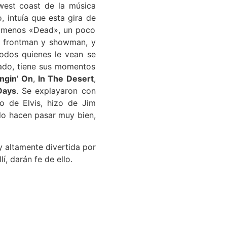
 west coast de la música
 intuía que esta gira de
y menos «Dead», un poco
an frontman y showman, y
todos quienes le vean se
dado, tiene sus momentos
ngin’ On
,
In The Desert
,
Days
. Se explayaron con
o de Elvis, hizo de Jim
 lo hacen pasar muy bien,
 altamente divertida por
, darán fe de ello.