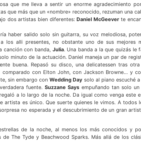
 cosa que me lleva a sentir un enorme agradecimiento po
stas que más que un «nombre» reconocido, rezuman una cal
ajo dos artistas bien diferentes:
Daniel McGeever
te encan
ía haber salido solo sin guitarra, su voz melodiosa, pote
ar a los alli presentes, no obstante uno de sus mejore
ra canción con banda,
Julia
. Una banda a la que quizás le 
solo minuto de la actuación. Daniel maneja un par de regis
mente buena. Repasó su disco, una delicatessen tras otr
ha comparado con Elton John, con Jackson Browne… y co
ente, sin embargo con
Wedding Day
solo al piano escuché a
 verdadera fuente.
Suzzane Says
empuñando tan solo un 
egaló a lo largo de la noche. Da igual como venga este e
ste artista es único. Que suerte quienes le vimos. A todos l
sorpresa no esperada y el descubrimiento de un gran artist
estrellas de la noche, al menos los más conocidos y po
s de The Tyde y Beachwood Sparks. Más allá de los clási