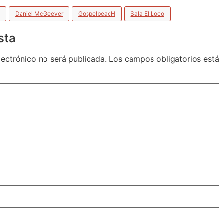
Daniel McGeever
GospelbeacH
Sala El Loco
sta
lectrónico no será publicada.
Los campos obligatorios es