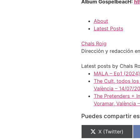
Album GospelbeacH:
ht
About
Latest Posts
Chals Roig
Dirección y redacción en
Latest posts by Chals R
MALA – Ep1 (2024). 
The Cult, todos los
València – 14/07/2
The Pretenders + In
Voramar, València 
Puedes compartir est
X (Twitter)