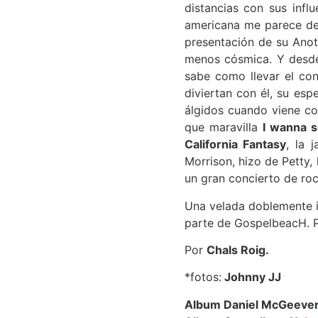
distancias con sus infl
americana me parece de 
presentación de su Ano
menos cósmica. Y desd
sabe como llevar el con
diviertan con él, su es
álgidos cuando viene c
que maravilla
I wanna s
California Fantasy
, la 
Morrison, hizo de Petty,
un gran concierto de roc
Una velada doblemente i
parte de GospelbeacH​. P
Por
Chals Roig.
*fotos:
Johnny JJ
Album Daniel McGeeve