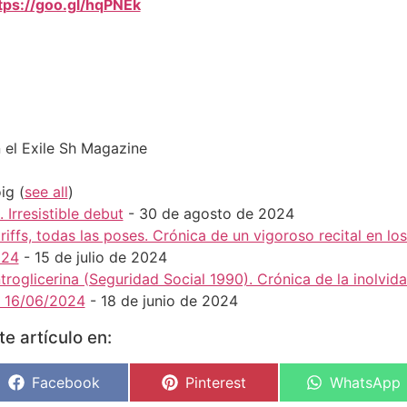
tps://goo.gl/hqPNEk
 el Exile Sh Magazine
oig
(
see all
)
Irresistible debut
- 30 de agosto de 2024
 riffs, todas las poses. Crónica de un vigoroso recital en lo
024
- 15 de julio de 2024
troglicerina (Seguridad Social 1990). Crónica de la inolvida
– 16/06/2024
- 18 de junio de 2024
e artículo en:
Facebook
Pinterest
WhatsApp