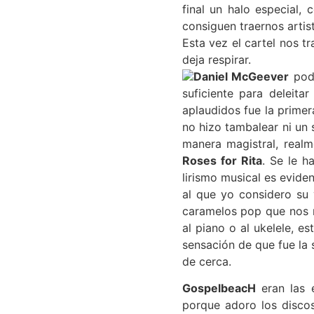
final un halo especial,
consiguen traernos arti
Esta vez el cartel nos tr
deja respirar.
Daniel McGeever
podr
suficiente para deleit
aplaudidos fue la prime
no hizo tambalear ni un 
manera magistral, real
Roses for Rita
. Se le 
lirismo musical es evid
al que yo considero su
caramelos pop que nos r
al piano o al ukelele, e
sensación de que fue la 
de cerca.
GospelbeacH
eran las 
porque adoro los disco