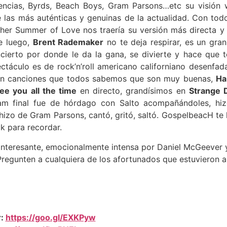
uencias, Byrds, Beach Boys, Gram Parsons…etc su visión
las más auténticas y genuinas de la actualidad. Con todo,
ther Summer of Love nos traería su versión más directa 
e luego,
Brent Rademaker
no te deja respirar, es un gr
cierto por donde le da la gana, se divierte y hace que 
pectáculo es de rock’n’roll americano californiano desenfa
on canciones que todos sabemos que son muy buenas,
Ha
ee you all the time
en directo, grandísimos en
Strange 
jam final fue de hórdago con Salto acompañándoles, hiz
 hizo de Gram Parsons, cantó, gritó, saltó. GospelbeacH te
k para recordar.
nteresante, emocionalmente intensa por Daniel McGeever​ y
regunten a cualquiera de los afortunados que estuvieron allí
r:
https://goo.gl/EXKPyw