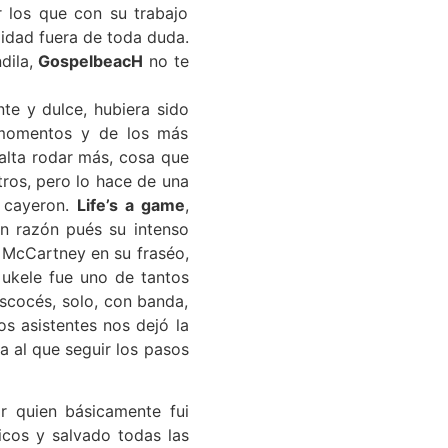
r los que con su trabajo
idad fuera de toda duda.
dila,
GospelbeacH
no te
nte y dulce, hubiera sido
s momentos y de los más
falta rodar más, cosa que
tros, pero lo hace de una
a cayeron.
Life’s a game
,
n razón pués su intenso
 McCartney en su fraséo,
ukele fue uno de tantos
scocés, solo, con banda,
os asistentes nos dejó la
a al que seguir los pasos
r quien básicamente fui
cos y salvado todas las