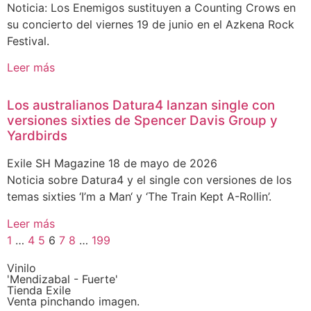
Noticia: Los Enemigos sustituyen a Counting Crows en
su concierto del viernes 19 de junio en el Azkena Rock
Festival.
Leer más
Los australianos Datura4 lanzan single con
versiones sixties de Spencer Davis Group y
Yardbirds
Exile SH Magazine
18 de mayo de 2026
Noticia sobre Datura4 y el single con versiones de los
temas sixties ‘I’m a Man‘ y ‘The Train Kept A-Rollin’.
Leer más
1
…
4
5
6
7
8
…
199
Vinilo
'Mendizabal - Fuerte'
Tienda Exile
Venta pinchando imagen.