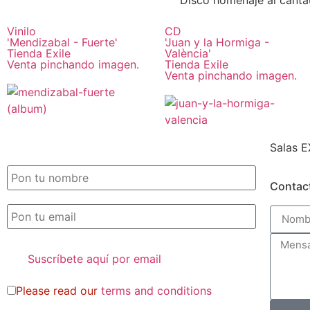
Disco homenaje al cantaut
Vinilo
CD
'Mendizabal - Fuerte'
'Juan y la Hormiga -
Tienda Exile
València'
Venta pinchando imagen.
Tienda Exile
Venta pinchando imagen.
Salas E
SUSCRIPCIÓN EXILE por email
Contac
Please read our
terms and conditions