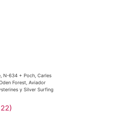
e, N-634 + Poch, Carles
 Oden Forest, Aviador
terines y Silver Surfing
022)