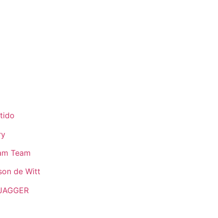
tido
ry
eam Team
son de Witt
JAGGER