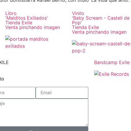
or donostiarra Rafael Berrio, con título ‘La vida que amo’.
Libro
Vinilo
'Malditos Exiliados'
'Baby Scream - Castell de
Tienda Exile
Pop'
Venta pinchando imagen
Tienda Exile
Venta pinchando imagen
XILE
Bandcamp Exile
to