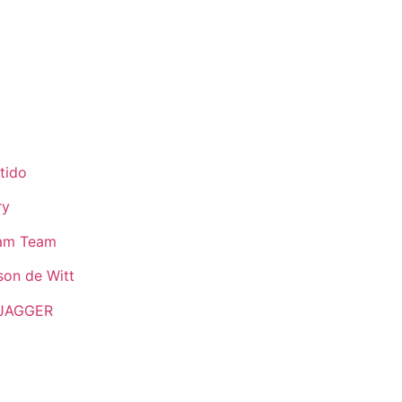
tido
ry
eam Team
son de Witt
JAGGER