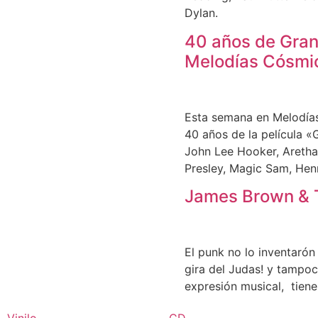
Dylan.
40 años de Granu
Melodías Cósmi
Esta semana en Melodías
40 años de la película 
John Lee Hooker, Aretha
Presley, Magic Sam, Henr
James Brown & T
El punk no lo inventarón
gira del Judas! y tampoco
expresión musical, tiene
Vinilo
CD