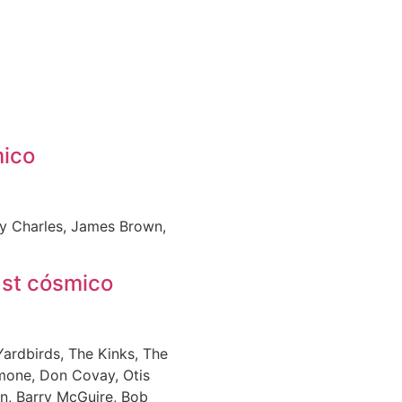
mico
ay Charles, James Brown,
ast cósmico
ardbirds, The Kinks, The
imone, Don Covay, Otis
an, Barry McGuire, Bob