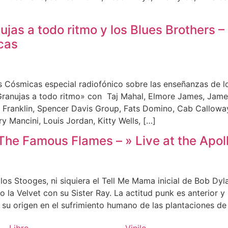
jas a todo ritmo y los Blues Brothers –
cas
 Cósmicas especial radiofónico sobre las enseñanzas de lo
«Granujas a todo ritmo» con Taj Mahal, Elmore James, Jam
 Franklin, Spencer Davis Group, Fats Domino, Cab Calloway
y Mancini, Louis Jordan, Kitty Wells, […]
he Famous Flames – » Live at the Apoll
 los Stooges, ni siquiera el Tell Me Mama inicial de Bob Dy
 la Velvet con su Sister Ray. La actitud punk es anterior y
 su origen en el sufrimiento humano de las plantaciones de
Libro
Vinilo