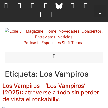
Etiqueta:
Los Vampiros
Los Vampiros – ‘Los Vampiros’
(2025): atreverse a todo sin perder
de vista el rockabilly.