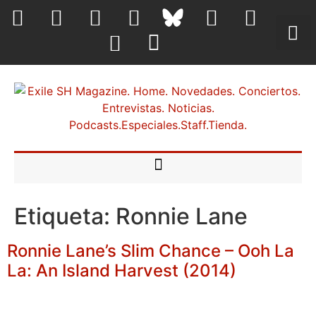
Etiqueta:
Ronnie Lane
Ronnie Lane’s Slim Chance – Ooh La
La: An Island Harvest (2014)