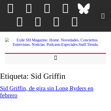
Etiqueta:
Sid Griffin
Sid Griffin, de gira sin Long Ryders en
febrero