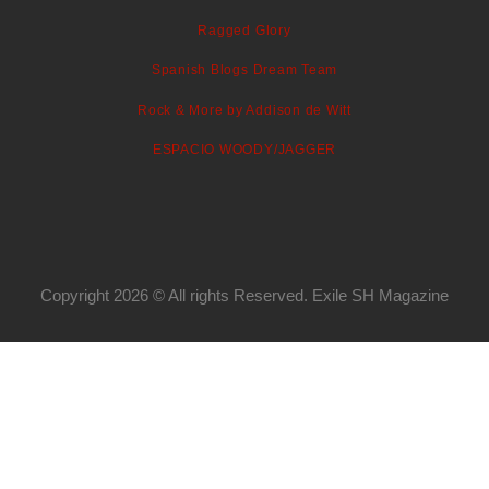
Ragged Glory
Spanish Blogs Dream Team
Rock & More by Addison de Witt
ESPACIO WOODY/JAGGER
Copyright 2026 © All rights Reserved. Exile SH Magazine