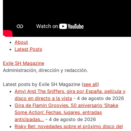
About
Latest Posts
Exile SH Magazine
Administración, dirección y redacción.
Latest posts by Exile SH Magazine
(
see all
)
Amyl And The Sniffers, gira por España, película y
disco en directo a la vista
- 4 de agosto de 2026
Gira de Flamin Groovies. 50 aniversario ‘Shake
Some Action’. Fechas, lugares, entradas
anticipadas…
- 4 de agosto de 2026
Risky Bet: novedades sobre el próximo disco del