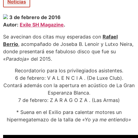
Noticias
3 de febrero de 2016
Autor:
Exile SH Magazine
.
Se avecinan dos citas muy esperadas con
Rafael
Berrio
, acompañado de Joseba B. Lenoir y Lutxo Neira,
donde presentará ese fabuloso disco que fue su
«Paradoja»
del 2015.
Recordatorio para los privilegiados asistentes.
6 de febrero: V A L E N C I A . (De Luxe Club).
Contará además con la apertura en acústico de La Gran
Esperanza Blanca.
7 de febrero: Z A R A G O Z A . (Las Armas)
* Suena en el Exilio para calentar motores un
hipermegatemazo de la talla de
«Yo ya me entiendo»