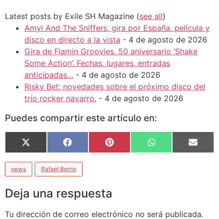
Latest posts by Exile SH Magazine
(
see all
)
Amyl And The Sniffers, gira por España, película y
disco en directo a la vista
- 4 de agosto de 2026
Gira de Flamin Groovies. 50 aniversario ‘Shake
Some Action’. Fechas, lugares, entradas
anticipadas…
- 4 de agosto de 2026
Risky Bet: novedades sobre el próximo disco del
trío rocker navarro.
- 4 de agosto de 2026
Puedes compartir este artículo en:
X
Facebook
Pinterest
WhatsApp
Email
(Twitter)
news
Rafael Berrio
Deja una respuesta
Tu dirección de correo electrónico no será publicada.