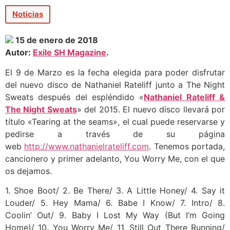
Noticias
15 de enero de 2018
Autor:
Exile SH Magazine
.
El 9 de Marzo es la fecha elegida para poder disfrutar
del nuevo disco de Nathaniel Rateliff junto a The Night
Sweats después del espléndido «
Nathaniel Rateliff &
The Night Sweats
» del 2015. El nuevo disco llevará por
título «Tearing at the seams», el cual puede reservarse y
pedirse a través de su página
web
http://www.nathanielrateliff.com
. Tenemos portada,
cancionero y primer adelanto, You Worry Me, con el que
os dejamos.
1. Shoe Boot/ 2. Be There/ 3. A Little Honey/ 4. Say it
Louder/ 5. Hey Mama/ 6. Babe I Know/ 7. Intro/ 8.
Coolin’ Out/ 9. Baby I Lost My Way (But I’m Going
Home)/ 10. You Worry Me/ 11. Still Out There Running/