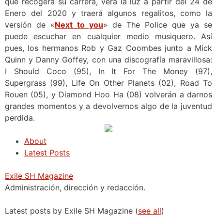
que recogerá su carrera, verá la luz a partir del 24 de
Enero del 2020 y traerá algunos regalitos, como la
versión de «
Next to you
» de The Police que ya se
puede escuchar en cualquier medio musiquero. Así
pues, los hermanos Rob y Gaz Coombes junto a Mick
Quinn y Danny Goffey, con una discografía maravillosa:
I Should Coco (95), In It For The Money (97),
Supergrass (99), Life On Other Planets (02), Road To
Rouen (05), y Diamond Hoo Ha (08) volverán a darnos
grandes momentos y a devolvernos algo de la juventud
perdida.
About
Latest Posts
Exile SH Magazine
Administración, dirección y redacción.
Latest posts by Exile SH Magazine
(
see all
)