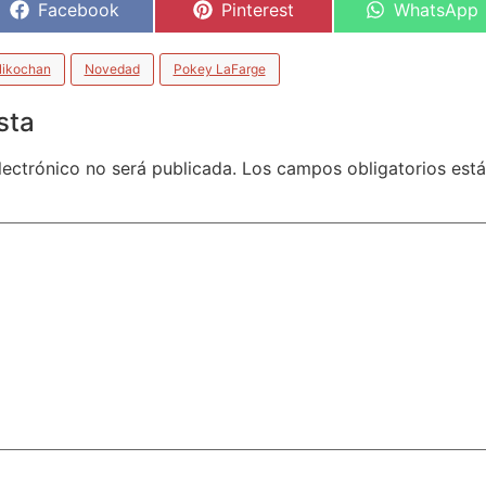
Facebook
Pinterest
WhatsApp
ikochan
Novedad
Pokey LaFarge
sta
lectrónico no será publicada.
Los campos obligatorios es