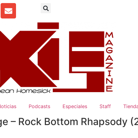
oticias
Podcasts
Especiales
Staff
Tienda
ge – Rock Bottom Rhapsody (