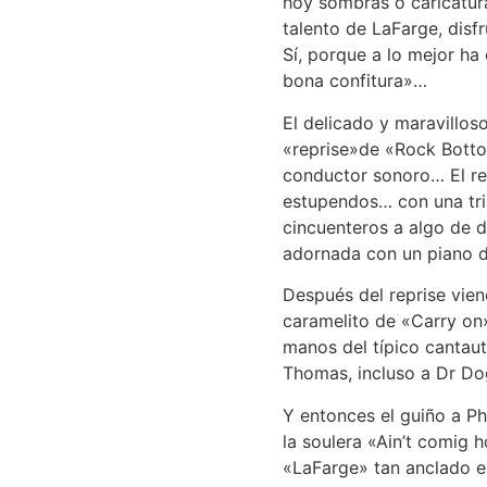
hoy sombras o caricatura
talento de LaFarge, disf
Sí, porque a lo mejor ha 
bona confitura»…
El delicado y maravilloso
«reprise»de «Rock Bottom
conductor sonoro… El re
estupendos… con una tri
cincuenteros a algo de 
adornada con un piano 
Después del reprise vie
caramelito de «Carry on
manos del típico cantauto
Thomas, incluso a Dr Do
Y entonces el guiño a P
la soulera «Ain’t comig 
«LaFarge» tan anclado e