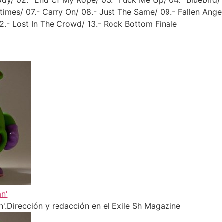
dy/ 02.- End Of My Rope/ 03.- Fuck Me Up/ 04.- Bluebird/
imes/ 07.- Carry On/ 08.- Just The Same/ 09.- Fallen Ange
12.- Lost In The Crowd/ 13.- Rock Bottom Finale
n'
'.Dirección y redacción en el Exile Sh Magazine