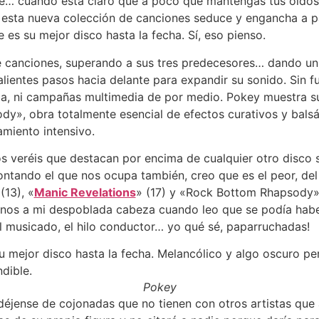
ué… cuando está claro que a poco que mantengas tus oídos 
 esta nueva colección de canciones seduce y engancha a pa
 es su mejor disco hasta la fecha. Sí, eso pienso.
e canciones, superando a sus tres predecesores… dando un
lientes pasos hacia delante para expandir su sonido. Sin fue
a, ni campañas multimedia de por medio. Pokey muestra su
y», obra totalmente esencial de efectos curativos y balsá
miento intensivo.
s veréis que destacan por encima de cualquier otro disco 
ontando el que nos ocupa también, creo que es el peor, del
(13), «
Manic Revelations
» (17) y «Rock Bottom Rhapsody» (
anos a mi despoblada cabeza cuando leo que se podía hab
inal musicado, el hilo conductor… yo qué sé, paparruchadas!
Pokey
 déjense de cojonadas que no tienen con otros artistas que