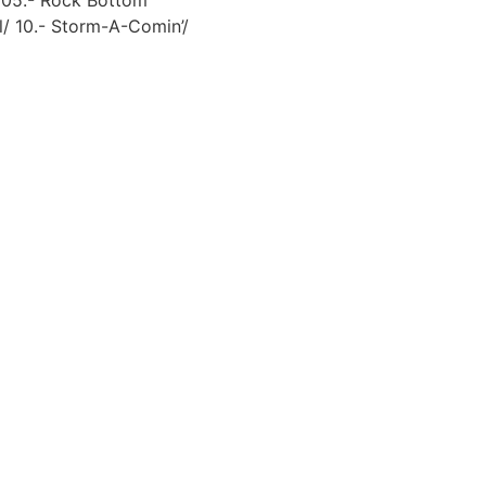
 05.- Rock Bottom
l/ 10.- Storm-A-Comin’/