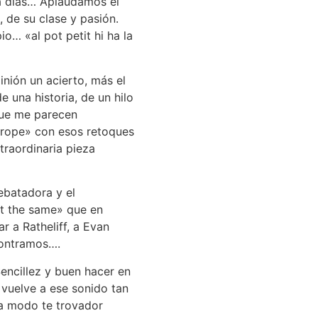
ra días… Aplaudamos el
 de su clase y pasión.
io… «al pot petit hi ha la
inión un acierto, más el
una historia, de un hilo
que me parecen
 rope» con esos retoques
raordinaria pieza
ebatadora y el
st the same» que en
r a Ratheliff, a Evan
contramos….
encillez y buen hacer en
 vuelve a ese sonido tan
 a modo te trovador