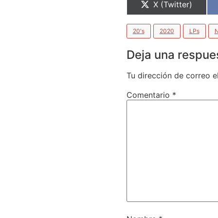
X (Twitter)
20's
2020
LPs
N
Deja una respue
Tu dirección de correo e
Comentario
*