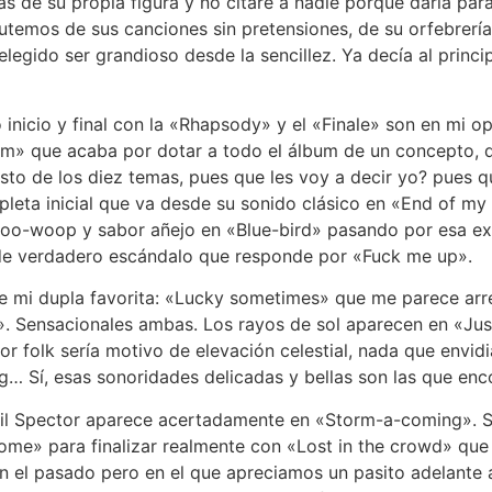
s de su propia figura y no citaré a nadie porque daría pa
rutemos de sus canciones sin pretensiones, de su orfebrería,
elegido ser grandioso desde la sencillez. Ya decía al princip
 inicio y final con la «Rhapsody» y el «Finale» son en mi op
» que acaba por dotar a todo el álbum de un concepto, de 
sto de los diez temas, pues que les voy a decir yo? pues 
pleta inicial que va desde su sonido clásico en «End of my
doo-woop y sabor añejo en «Blue-bird» pasando por esa ext
de verdadero escándalo que responde por «Fuck me up».
ne mi dupla favorita: «Lucky sometimes» que me parece arr
». Sensacionales ambas. Los rayos de sol aparecen en «Ju
r folk sería motivo de elevación celestial, nada que envidia
g… Sí, esas sonoridades delicadas y bellas son las que en
hil Spector aparece acertadamente en «Storm-a-coming». S
home» para finalizar realmente con «Lost in the crowd» que
n el pasado pero en el que apreciamos un pasito adelante