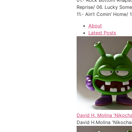
01.- Rock Bottom Rhapso
Reprise/ 06. Lucky Somet
11.- Ain’t Comin’ Home/ 
About
Latest Posts
David H. Molina 'Nikocha
David H.Molina 'Nikochan