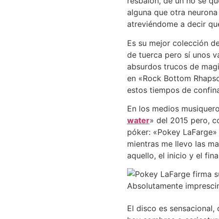
resbalón, de un no sé q
alguna que otra neurona
atreviéndome a decir que
Es su mejor colección d
de tuerca pero sí unos va
absurdos trucos de magi
en «Rock Bottom Rhapsod
estos tiempos de confina
En los medios musiquero
water
» del 2015 pero, c
póker: «Pokey LaFarge» 
mientras me llevo las m
aquello, el inicio y el f
El disco es sensacional,