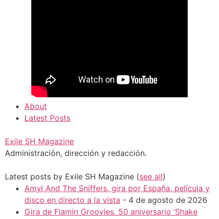
About
Latest Posts
Exile SH Magazine
Administración, dirección y redacción.
Latest posts by Exile SH Magazine
(
see all
)
Amyl And The Sniffers, gira por España, película y
disco en directo a la vista
- 4 de agosto de 2026
Gira de Flamin Groovies. 50 aniversario ‘Shake