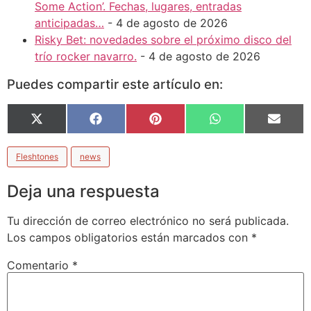
Some Action’. Fechas, lugares, entradas
anticipadas…
- 4 de agosto de 2026
Risky Bet: novedades sobre el próximo disco del
trío rocker navarro.
- 4 de agosto de 2026
Puedes compartir este artículo en:
Compartir
Compartir
Compartir
Compartir
Compa
X
Facebook
Pinterest
WhatsApp
Email
en
en
en
en
en
(Twitter)
Fleshtones
news
Deja una respuesta
Tu dirección de correo electrónico no será publicada.
Los campos obligatorios están marcados con
*
Comentario
*