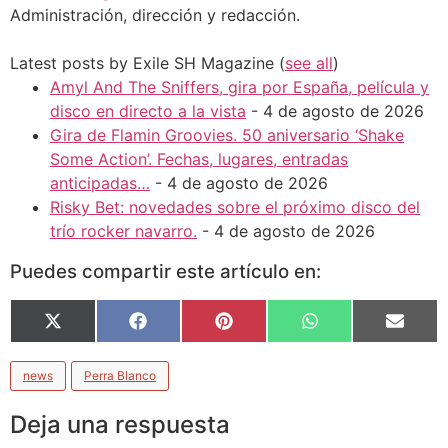
Administración, dirección y redacción.
Latest posts by Exile SH Magazine
(
see all
)
Amyl And The Sniffers, gira por España, película y
disco en directo a la vista
- 4 de agosto de 2026
Gira de Flamin Groovies. 50 aniversario ‘Shake
Some Action’. Fechas, lugares, entradas
anticipadas…
- 4 de agosto de 2026
Risky Bet: novedades sobre el próximo disco del
trío rocker navarro.
- 4 de agosto de 2026
Puedes compartir este artículo en:
X
Facebook
Pinterest
WhatsApp
Email
(Twitter)
news
Perra Blanco
Deja una respuesta