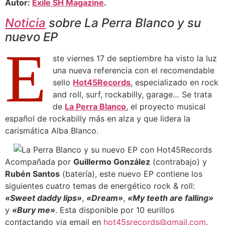
Autor:
Exile SH Magazine
.
Noticia
sobre La Perra Blanco y su
nuevo EP
E
ste viernes 17 de septiembre ha visto la luz
una nueva referencia con el recomendable
sello
Hot45Records
, especializado en rock
and roll, surf, rockabilly, garage… Se trata
de
La Perra Blanco
, el proyecto musical
español de rockabilly más en alza y que lidera la
carismática Alba Blanco.
Acompañada por
Guillermo González
(contrabajo) y
Rubén Santos
(batería), este nuevo EP contiene los
siguientes cuatro temas de energético rock & roll:
«Sweet daddy lips»
,
«Dream»
,
«My teeth are falling»
y
«Bury me»
. Esta disponible por 10 eurillos
contactando via email en
hot45srecords@gmail.com
.