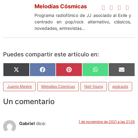
Melodías Cósmicas
Programa radiofónico de JJ asociado al Exile y
centrado en pop/rock alternativo, clásicos,
novedades, entrevistas...
Puedes compartir este artículo en:
X
Facebook
Pinterest
WhatsApp
Email
(Twitter)
Juanjo Mestre
Melodías Cósmicas
Neil Young
podcasts
Un comentario
1 de noviembre de 2021 a las 21:05
Gabriel
dice: