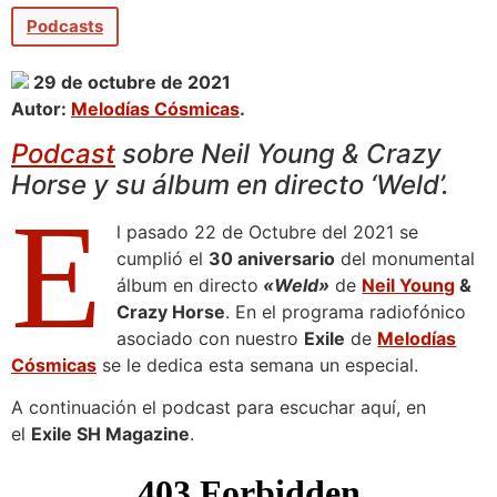
Podcasts
29 de octubre de 2021
Autor:
Melodías Cósmicas
.
P
odcast
sobre Neil Young & Crazy
Horse y su álbum en directo ‘Weld’.
E
l pasado 22 de Octubre del 2021 se
cumplió el
30 aniversario
del monumental
álbum en directo
«Weld»
de
Neil Young
&
Crazy Horse
. En el programa radiofónico
asociado con nuestro
Exile
de
Melodías
Cósmicas
se le dedica esta semana un especial.
A continuación el podcast para escuchar aquí, en
el
Exile SH Magazine
.