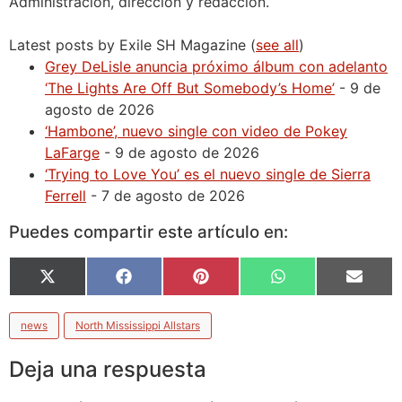
Administración, dirección y redacción.
Latest posts by Exile SH Magazine
(
see all
)
Grey DeLisle anuncia próximo álbum con adelanto
‘The Lights Are Off But Somebody’s Home’
- 9 de
agosto de 2026
‘Hambone’, nuevo single con video de Pokey
LaFarge
- 9 de agosto de 2026
‘Trying to Love You’ es el nuevo single de Sierra
Ferrell
- 7 de agosto de 2026
Puedes compartir este artículo en:
X
Facebook
Pinterest
WhatsApp
Email
(Twitter)
news
North Mississippi Allstars
Deja una respuesta