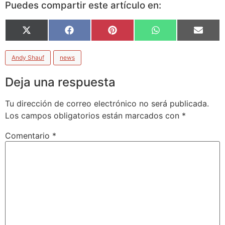
Puedes compartir este artículo en:
Compartir
Compartir
Compartir
Compartir
Compa
X
Facebook
Pinterest
WhatsApp
Email
en
en
en
en
en
(Twitter)
Andy Shauf
news
Deja una respuesta
Tu dirección de correo electrónico no será publicada.
Los campos obligatorios están marcados con
*
Comentario
*