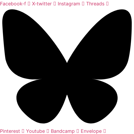
Ir
Facebook-f
X-twitter
Instagram
Threads
al
contenido
Pinterest
Youtube
Bandcamp
Envelope