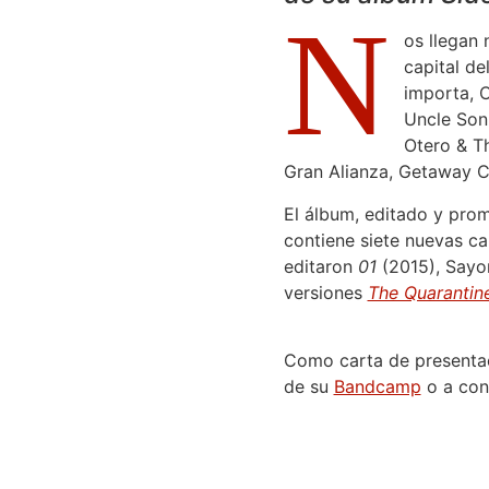
N
os llegan
capital d
importa, 
Uncle Son,
Otero & T
Gran Alianza, Getaway C
El álbum, editado y pro
contiene siete nuevas ca
editaron
01
(2015), Sayon
versiones
The Quarantin
Como carta de presenta
de su
Bandcamp
o a cont