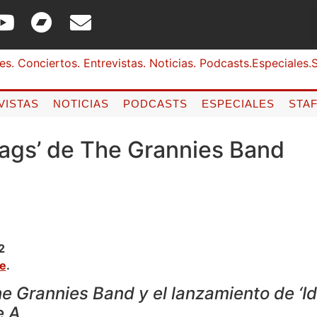
VISTAS
NOTICIAS
PODCASTS
ESPECIALES
STA
flags’ de The Grannies Band
2
ne
.
 Grannies Band y el lanzamiento de ‘Idi
e A.