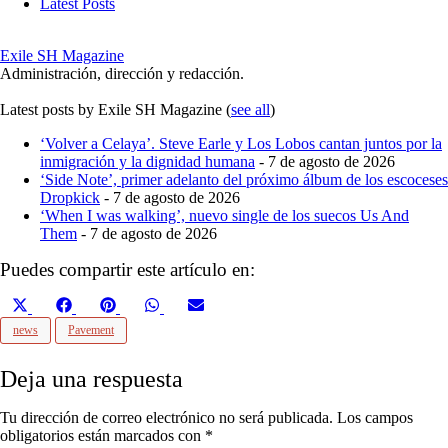
Latest Posts
Exile SH Magazine
Administración, dirección y redacción.
Latest posts by Exile SH Magazine
(
see all
)
‘Volver a Celaya’. Steve Earle y Los Lobos cantan juntos por la
inmigración y la dignidad humana
- 7 de agosto de 2026
‘Side Note’, primer adelanto del próximo álbum de los escoceses
Dropkick
- 7 de agosto de 2026
‘When I was walking’, nuevo single de los suecos Us And
Them
- 7 de agosto de 2026
Puedes compartir este artículo en:
Compartir
Compartir
Compartir
Compartir
Compartir
X
Facebook
Pinterest
WhatsApp
Email
en
en
en
en
en
(Twitter)
news
Pavement
Deja una respuesta
Tu dirección de correo electrónico no será publicada.
Los campos
obligatorios están marcados con
*