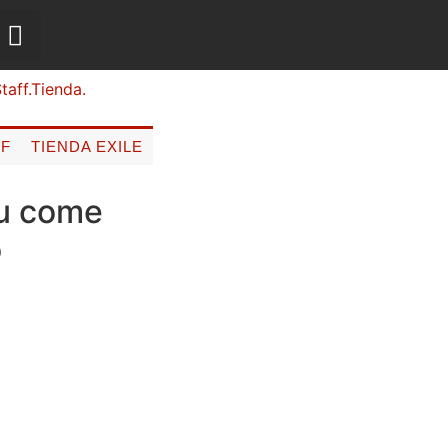
FF
TIENDA EXILE
ou come
o