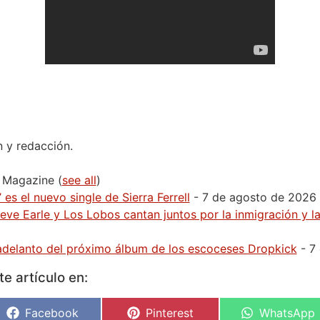
n y redacción.
H Magazine
(
see all
)
 es el nuevo single de Sierra Ferrell
- 7 de agosto de 2026
Steve Earle y Los Lobos cantan juntos por la inmigración y 
r adelanto del próximo álbum de los escoceses Dropkick
- 7
e artículo en:
Facebook
Pinterest
WhatsApp