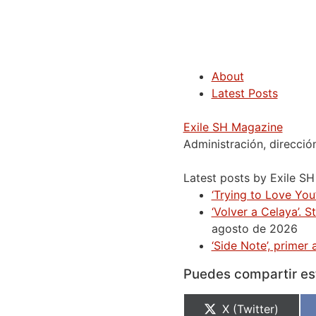
About
Latest Posts
Exile SH Magazine
Administración, direcció
Latest posts by Exile S
‘Trying to Love You’
‘Volver a Celaya’. 
agosto de 2026
‘Side Note’, prime
Puedes compartir est
X (Twitter)