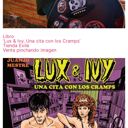
Libro
'Lux & Ivy. Una cita con los Cramps'
Tienda Exile
Venta pinchando imagen