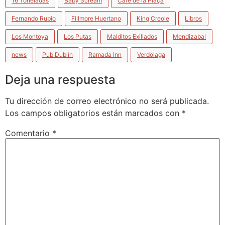
16 Toneladas
Baby Scream
Café de la Plaça
Fernando Rubio
Fillmore Huertano
King Creole
Libros
Los Montoya
Los Putas
Malditos Exiliados
Mendizabal
news
Pub Dublín
Ramada Inn
Verdolaga
Deja una respuesta
Tu dirección de correo electrónico no será publicada.
Los campos obligatorios están marcados con
*
Comentario
*