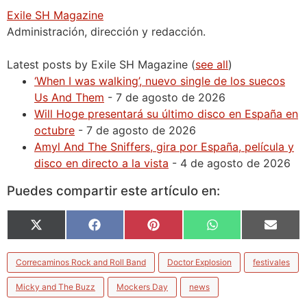
Exile SH Magazine
Administración, dirección y redacción.
Latest posts by Exile SH Magazine
(
see all
)
‘When I was walking’, nuevo single de los suecos
Us And Them
- 7 de agosto de 2026
Will Hoge presentará su último disco en España en
octubre
- 7 de agosto de 2026
Amyl And The Sniffers, gira por España, película y
disco en directo a la vista
- 4 de agosto de 2026
Puedes compartir este artículo en:
X
Facebook
Pinterest
WhatsApp
Email
(Twitter)
Correcaminos Rock and Roll Band
Doctor Explosion
festivales
Micky and The Buzz
Mockers Day
news