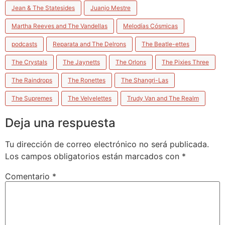
Jean & The Statesides
Juanjo Mestre
Martha Reeves and The Vandellas
Melodías Cósmicas
podcasts
Reparata and The Delrons
The Beatle-ettes
The Crystals
The Jaynetts
The Orlons
The Pixies Three
The Raindrops
The Ronettes
The Shangri-Las
The Supremes
The Velvelettes
Trudy Van and The Realm
Deja una respuesta
Tu dirección de correo electrónico no será publicada.
Los campos obligatorios están marcados con
*
Comentario
*