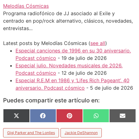
Melodías Cósmicas
Programa radiofónico de JJ asociado al Exile y
centrado en pop/rock alternativo, clásicos, novedades,
entrevistas...
Latest posts by Melodías Cósmicas
(
see all
)
Especial canciones de 1996 en su 30 aniversario.
Podcast cósmico
- 19 de julio de 2026
Especial julio. Novedades musicales de 2026.
Podcast cósmico
- 12 de julio de 2026
Especial R.E.M en 1986 y ‘Lifes Rich Pageant’. 40
aniversario. Podcast cósmico
- 5 de julio de 2026
Puedes compartir este artículo en:
X
Facebook
Pinterest
WhatsApp
Email
(Twitter)
Gigi Parker and The Lonlies
Jackie DeShannon