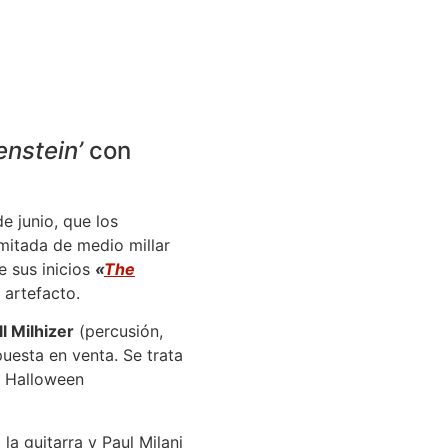
enstein’
con
e junio, que los
imitada de medio millar
 sus inicios
«
The
 artefacto.
ll Milhizer
(percusión,
puesta en venta. Se trata
a Halloween
a guitarra y Paul Milani