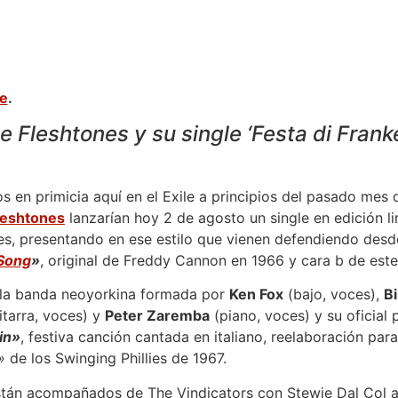
ne
.
 Fleshtones y su single ‘Festa di Frank
 en primicia aquí en el Exile a principios del pasado mes d
leshtones
lanzarían hoy 2 de agosto un single en edición l
es, presentando en ese estilo que vienen defendiendo desde
 Song
»
, original de Freddy Cannon en 1966 y cara b de este
e la banda neoyorkina formada por
Ken Fox
(bajo, voces),
Bi
tarra, voces) y
Peter Zaremba
(piano, voces) y su oficial 
in»
, festiva canción cantada en italiano, reelaboración par
»
de los Swinging Phillies de 1967.
tán acompañados de The Vindicators con Stewie Dal Col a l