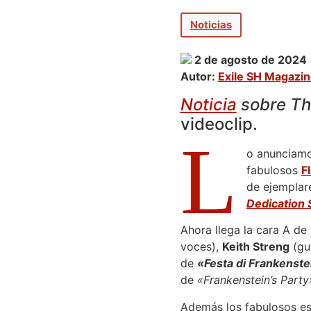
Noticias
2 de agosto de 2024
Autor:
Exile SH Magazi
Noticia
sobre The
videoclip.
L
o anunciamos
fabulosos
F
de ejemplar
Dedication
Ahora llega la cara A d
voces),
Keith Streng
(gui
de
«Festa di Frankenste
de
«Frankenstein’s Party
Además los fabulosos es