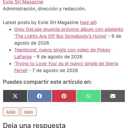
Exile SH Magazine
Administración, dirección y redacción.
Latest posts by Exile SH Magazine
(
see all
)
Grey DeLisle anuncia próximo álbum con adelanto
‘The Lights Are Off But Somebody’s Home’
- 9 de
agosto de 2026
‘Hambone’, nuevo single con video de Pokey
LaFarge
- 9 de agosto de 2026
‘Trying to Love You’ es el nuevo single de Sierra
Ferrell
- 7 de agosto de 2026
Puedes compartir este artículo en:
X
Facebook
Pinterest
WhatsApp
Email
(Twitter)
Exfan
news
Deja una respuesta