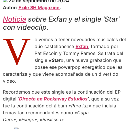
20 de septiembre de 2024
Autor:
Exile SH Magazine
.
Noticia
sobre Exfan y el single ‘Star’
con videoclip.
V
olvemos a tener novedades musicales del
dúo castellonense
Exfan
, formado por
Pat Escoín y Tommy Ramos. Se trata del
single
«Star»
, una nueva grabación que
posee ese powerpop energético que les
caracteriza y que viene acompañada de un divertido
video.
Recordemos que este single es la continuación del EP
digital
‘
Directo en Rockaway Estudios
’
, que a su vez
fue la continuación del álbum
«Pura luz»
que incluía
temas tan recomendables como
«Capa
Cero»
,
«Fuego»
,
«Basilisco»
…