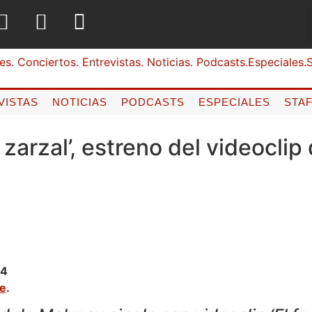
VISTAS
NOTICIAS
PODCASTS
ESPECIALES
STA
l zarzal’, estreno del videocli
24
ne
.