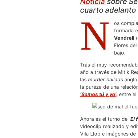
Noticia
sobre Sed
cuarto adelanto d
N
os compla
formada e
Vendrell
(
Flores del
bajo.
Tras el muy recomendab
año a través de Mitik R
las
murder ballads
anglo
la pureza de una relació
‘Somos tú y yo’
,
entre el
Ahora es el turno de
‘El 
videoclip realizado y ed
Vila Llop e imágenes de 