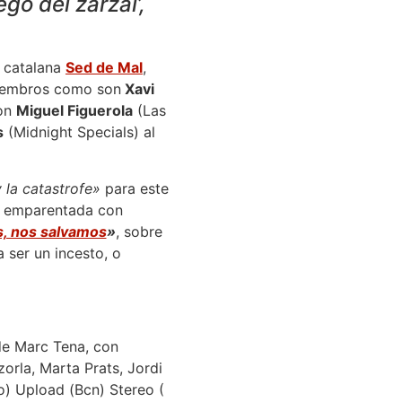
go del zarzal’,
a catalana
Sed de Mal
,
miembros como son
Xavi
ron
Miguel Figuerola
(Las
s
(Midnight Specials) al
 la catastrofe»
para este
n emparentada con
 nos salvamos
»
, sobre
 ser un incesto, o
 de Marc Tena, con
orla, Marta Prats, Jordi
o) Upload (Bcn) Stereo (