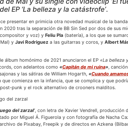
 de Mal y su single con videoclip ‘El fue
el EP ‘La belleza y la catástrofe’
.
ce presentar en primicia otra novedad musical de la band
n 2020 tras la separación de BB Sin Sed por dos de sus 
compositor y voz) y
Feliu Pla
(batería), a los que se suma
 Mal) y
Javi Rodriguez
a las guitarras y coros, y
Albert Má
le álbum homónimo de 2021 anunciaron el EP
«La belleza y
ecords, con adelantos como
«
Capitán de mi ruina
»
, canció
sajonas y las sátiras de William Hogarth,
«
Cuando amamos,
n que comienza en la infancia, que se complica y que podría
 post-punk y el rock alternativo de crooners malditos.
fuego del zarzal’
, con letra de Xavier Vendrell, producción
itado por Miguel Á. Figuerola y con fotografía de Nacha Caz
archivo de Pixabay, Freepik y de directos en Azkena (Bilba