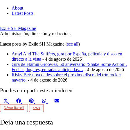
About
Latest Posts
Exile SH Magazine
Administración, dirección y redacción.
Latest posts by Exile SH Magazine
(
see all
)
Amyl And The Sniffers, gira por España, película y disco en
directo a la vista
- 4 de agosto de 2026
Gira de Flamin Groovies. 50 aniversario ‘Shake Some Action’.
Fechas, lugares, entradas anticipadas…
- 4 de agosto de 2026
Risky Bet: novedades sobre el próximo disco del trío rocker
navarro.
- 4 de agosto de 2026
Puedes compartir este artículo en:
Compartir
Compartir
Compartir
Compartir
Compartir
en
en
en
en
en
Néstor Rausell
news
X
Facebook
Pinterest
WhatsApp
Email
(Twitter)
Deja una respuesta