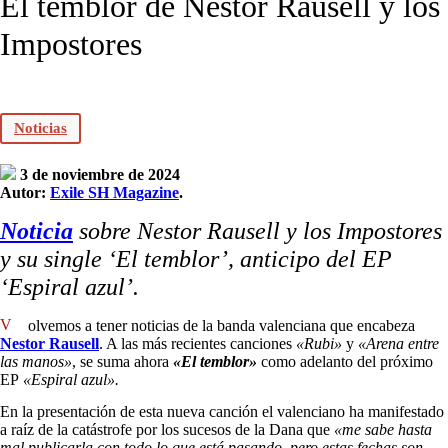
El temblor de Néstor Rausell y los
Impostores
Noticias
3 de noviembre de 2024
Autor:
Exile SH Magazine
.
Noticia
sobre Nestor Rausell y los Impostores
y su single ‘El temblor’, anticipo del EP
‘Espiral azul’.
Volvemos a tener noticias de la banda valenciana que encabeza
Nestor Rausell
. A las más recientes canciones
«Rubi»
y
«Arena entre
las manos»
, se suma ahora
«El temblor»
como adelanto del próximo
EP
«Espiral azul».
En la presentación de esta nueva canción el valenciano ha manifestado
a raíz de la catástrofe por los sucesos de la Dana que
«me sabe hasta
mal publicarla con todo lo que está pasando, pero estas fechas son