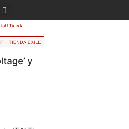
FF
TIENDA EXILE
ltage’ y