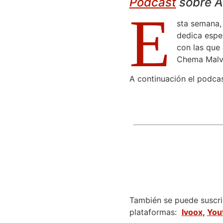
Podcast
sobre AC
E
sta semana,
dedica espe
con las que
Chema Malva
A continuación el podcas
También se puede suscrib
plataformas:
Ivoox
,
You