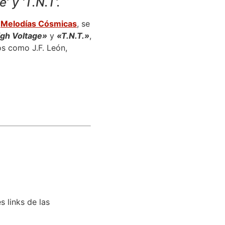
 y ‘T.N.T’.
e
Melodías Cósmicas
, se
gh Voltage»
y
«T.N.T.»
,
os como J.F. León,
 links de las