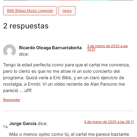
(Twitter)
BBK Bilbao Music Legends
news
2 respuestas
3 de marzo de 2025 a las
Ricardo Oleaga Barruetabeña
10:21
dice:
Tengo la edad perfecta como para que el cartel me convenza,
pero lo cierto es que no me atrae ni un solo concierto del
programa. Quizá vería a Eric Bibb, y en un claro ejercicio de
nostalgia, a Errobi. Vi un vídeo reciente de Alan Parsons me
pareció … ufff.
Responder
4 de marzo de 2025 a las 06:11
Jorge García
dice:
Más o menos opino como tú, el cartel me parece bastante