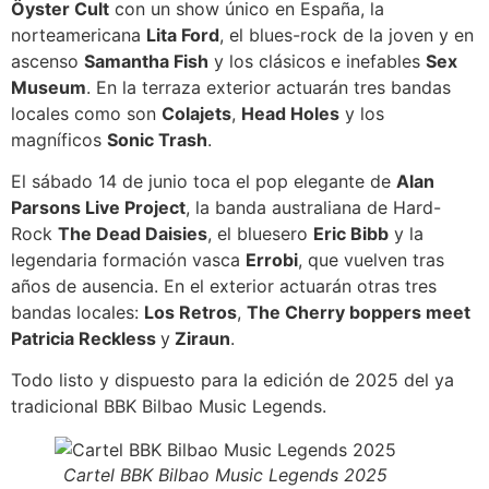
Öyster Cult
con un show único en España, la
norteamericana
Lita Ford
, el blues-rock de la joven y en
ascenso
Samantha Fish
y los clásicos e inefables
Sex
Museum
. En la terraza exterior actuarán tres bandas
locales como son
Colajets
,
Head Holes
y los
magníficos
Sonic Trash
.
El sábado 14 de junio toca el pop elegante de
Alan
Parsons Live Project
, la banda australiana de Hard-
Rock
The Dead Daisies
, el bluesero
Eric Bibb
y la
legendaria formación vasca
Errobi
, que vuelven tras
años de ausencia. En el exterior actuarán otras tres
bandas locales:
Los Retros
,
The Cherry boppers meet
Patricia Reckless
y
Ziraun
.
Todo listo y dispuesto para la edición de 2025 del ya
tradicional BBK Bilbao Music Legends.
Cartel BBK Bilbao Music Legends 2025