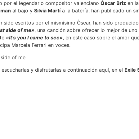
o por el legendario compositor valenciano
Òscar Briz
en la
laman
al bajo y
Silvia Martí
a la batería, han publicado un s
 sido escritos por el mismísimo Òscar, han sido producido
st side of me»
, una canción sobre ofrecer lo mejor de uno
rte
«It’s you I came to see»
, en este caso sobre el amor qu
cipa Marcela Ferrari en voces.
scucharlas y disfrutarlas a continuación aquí, en el
Exile