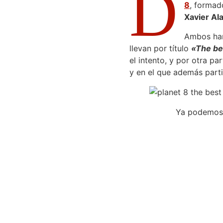
D
8
, formad
Xavier A
Ambos han
llevan por título
«The be
el intento, y por otra pa
y en el que además parti
Ya podemos e