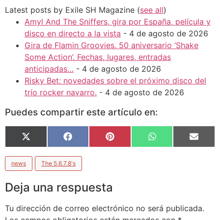
Latest posts by Exile SH Magazine
(
see all
)
Amyl And The Sniffers, gira por España, película y
disco en directo a la vista
- 4 de agosto de 2026
Gira de Flamin Groovies. 50 aniversario ‘Shake
Some Action’. Fechas, lugares, entradas
anticipadas…
- 4 de agosto de 2026
Risky Bet: novedades sobre el próximo disco del
trío rocker navarro.
- 4 de agosto de 2026
Puedes compartir este artículo en:
X
Facebook
Pinterest
WhatsApp
Email
(Twitter)
news
The 5.6.7.8's
Deja una respuesta
Tu dirección de correo electrónico no será publicada.