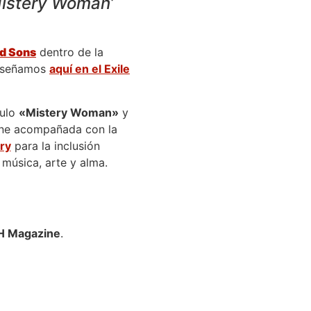
Mistery Woman’
d Sons
dentro de la
eseñamos
aquí en el Exile
tulo
«Mistery Woman»
y
iene acompañada con la
ry
para la inclusión
 música, arte y alma.
SH Magazine
.