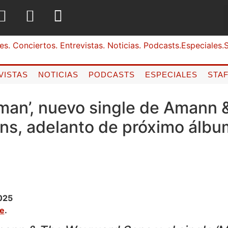
VISTAS
NOTICIAS
PODCASTS
ESPECIALES
STA
man’, nuevo single de Amann 
s, adelanto de próximo álbu
025
ne
.