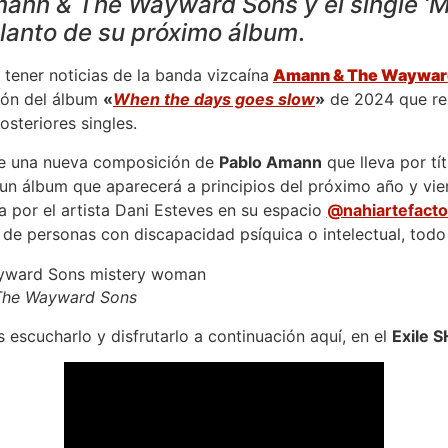
ann & The Wayward Sons y el single ‘
lanto de su próximo álbum
.
tener noticias de la banda vizcaína
Amann & The Waywar
ión del álbum
«
When the days goes slow
»
de 2024 que r
osteriores singles.
de una nueva composición de
Pablo Amann
que lleva por tí
e un álbum que aparecerá a principios del próximo año y v
a por el artista Dani Esteves en su espacio
@nahiartefacto
ca de personas con discapacidad psíquica o intelectual, todo
The Wayward Sons
escucharlo y disfrutarlo a continuación aquí, en el
Exile 