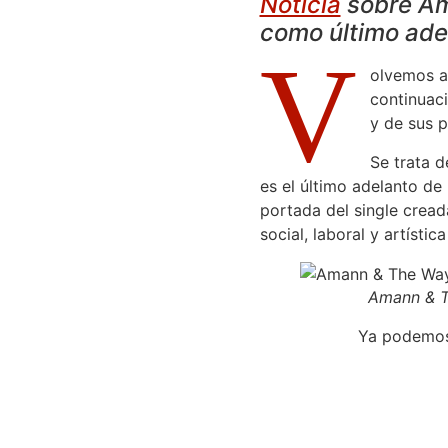
Noticia
sobre Am
como último ade
V
olvemos a 
continuac
y de sus p
Se trata 
es el último adelanto d
portada del single cread
social, laboral y artísti
Amann & 
Ya podemos 