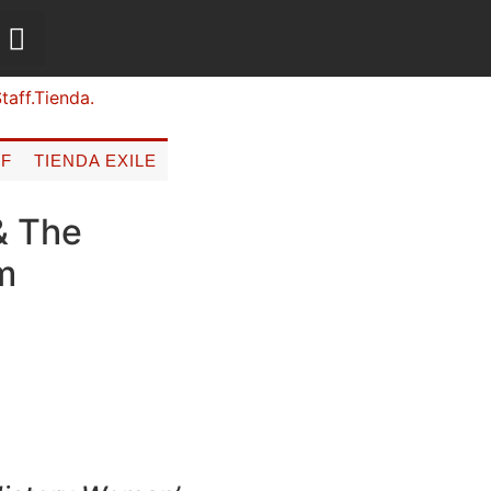
FF
TIENDA EXILE
& The
m