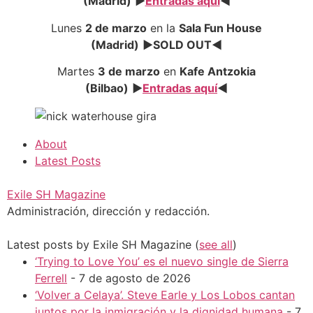
(Madrid)
►
Entradas aquí
◄
Lunes
2 de marzo
en la
Sala Fun House
(Madrid)
►SOLD OUT◄
Martes
3 de marzo
en
Kafe Antzokia
(Bilbao)
►
Entradas aquí
◄
About
Latest Posts
Exile SH Magazine
Administración, dirección y redacción.
Latest posts by Exile SH Magazine
(
see all
)
‘Trying to Love You’ es el nuevo single de Sierra
Ferrell
- 7 de agosto de 2026
‘Volver a Celaya’. Steve Earle y Los Lobos cantan
juntos por la inmigración y la dignidad humana
- 7