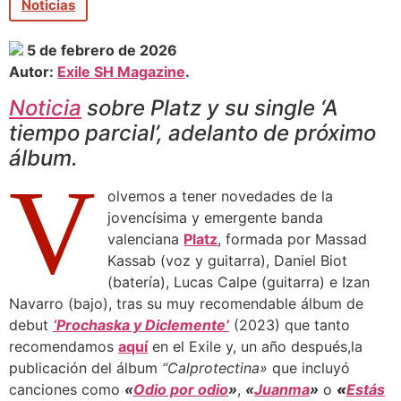
Noticias
5 de febrero de 2026
Autor:
Exile SH Magazine
.
Noticia
sobre Platz y su single ‘A
tiempo parcial’, adelanto de próximo
álbum.
V
olvemos a tener novedades de la
jovencísima y emergente banda
valenciana
Platz
, formada por Massad
Kassab (voz y guitarra), Daniel Biot
(batería), Lucas Calpe (guitarra) e Izan
Navarro (bajo), tras su muy recomendable álbum de
debut
‘Prochaska y Diclemente’
(2023) que tanto
recomendamos
aquí
en el Exile y, un año después,la
publicación del álbum
“Calprotectina»
que incluyó
canciones como
«
Odio por odio
»
,
«
Juanma
»
o
«
Estás