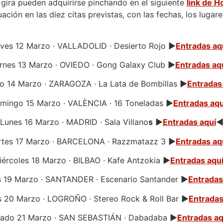
 gira pueden adquirirse pinchando en el siguiente
link de H
ción en las diez citas previstas, con las fechas, los lugare
ves 12 Marzo · VALLADOLID · Desierto Rojo
►
Entradas aq
rnes 13 Marzo · OVIEDO · Gong Galaxy Club
►
Entradas aq
o 14 Marzo · ZARAGOZA · La Lata de Bombillas
►
Entradas
mingo 15 Marzo · VALÈNCIA · 16 Toneladas
►
Entradas aqu
Lunes 16 Marzo · MADRID · Sala Villano
s
►
Entradas aquí
tes 17 Marzo · BARCELONA · Razzmatazz 3
►
Entradas aq
iércoles 18 Marzo · BILBAO · Kafe Antzokia
►
Entradas aqu
 19 Marzo · SANTANDER · Escenario Santander
►
Entradas
s 20 Marzo · LOGROÑO · Stereo Rock & Roll Bar
►
Entradas
ado 21 Marzo · SAN SEBASTIÁN · Dabadaba
►
Entradas aq