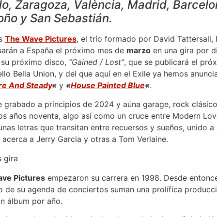
do, Zaragoza, València, Madrid, Barcelo
oño y San Sebastián.
os
The Wave Pictures
, el trío formado por David Tattersall,
sarán a España el próximo mes de
marzo
en una gira por 
 su próximo disco,
“Gained / Lost”
, que se publicará el pró
ello Bella Union, y del que aquí en el Exile ya hemos anunc
re And Steady
«
y
«
House Painted Blue
«
.
grabado a principios de 2024 y aúna garage, rock clásico 
 los años noventa, algo así como un cruce entre Modern Lo
s letras que transitan entre recuersos y sueños, unido a 
 acerca a Jerry Garcia y otras a Tom Verlaine.
ve Pictures
empezaron su carrera en 1998. Desde entonces 
mo de su agenda de conciertos suman una prolífica producci
un álbum por año.