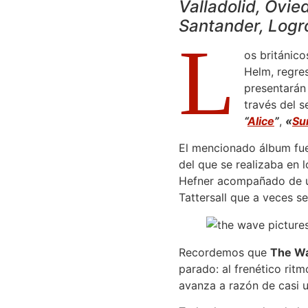
Valladolid, Ovie
Santander, Logr
L
os británic
Helm, regre
presentarán
través del s
“
Alice
”
,
«
Su
El mencionado álbum fue 
del que se realizaba en
Hefner acompañado de una
Tattersall que a veces se
Recordemos que
The Wa
parado: al frenético rit
avanza a razón de casi 