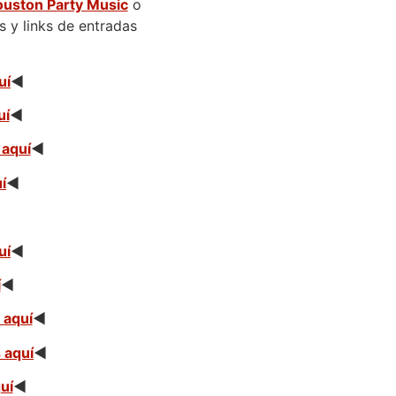
ouston Party Music
o
s y links de entradas
uí
◄
uí
◄
 aquí
◄
í
◄
◄
uí
◄
í
◄
 aquí
◄
 aquí
◄
uí
◄