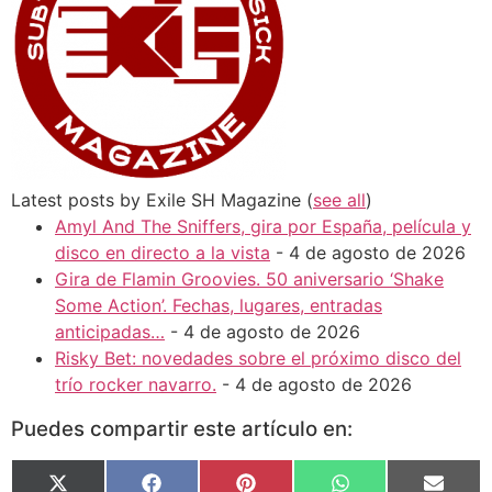
Latest posts by Exile SH Magazine
(
see all
)
Amyl And The Sniffers, gira por España, película y
disco en directo a la vista
- 4 de agosto de 2026
Gira de Flamin Groovies. 50 aniversario ‘Shake
Some Action’. Fechas, lugares, entradas
anticipadas…
- 4 de agosto de 2026
Risky Bet: novedades sobre el próximo disco del
trío rocker navarro.
- 4 de agosto de 2026
Puedes compartir este artículo en:
X
Facebook
Pinterest
WhatsApp
Email