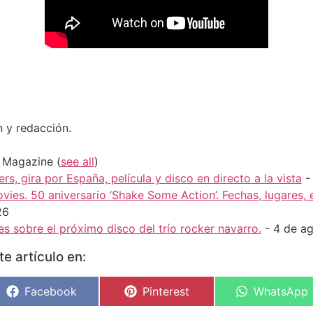
n y redacción.
H Magazine
(
see all
)
rs, gira por España, película y disco en directo a la vista
-
vies. 50 aniversario ‘Shake Some Action’. Fechas, lugares,
26
s sobre el próximo disco del trío rocker navarro.
- 4 de a
e artículo en:
Facebook
Pinterest
WhatsApp