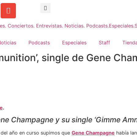
oticias
Podcasts
Especiales
Staff
Tienda
nition’, single de Gene Ch
ne
.
ne Champagne y su single ‘Gimme Ammu
os del año en curso supimos que
Gene Champagne
había la