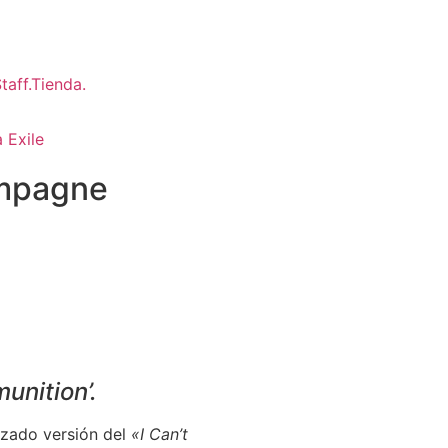
 Exile
ampagne
nition’.
nzado versión del
«I Can’t