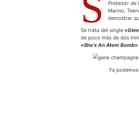
S
Pretend»
de l
Marino, Teen
demostrar qu
Se trata del single
«Gimm
de poco más de dos minut
«She’s An Atom Bomb»
.
Ya podemos e