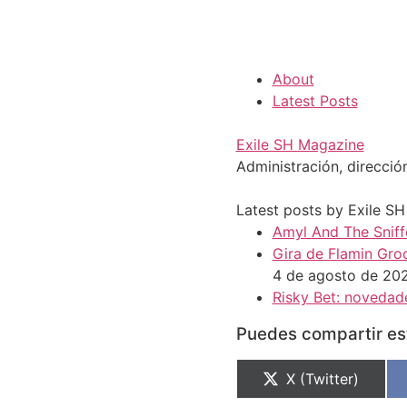
About
Latest Posts
Exile SH Magazine
Administración, direcció
Latest posts by Exile S
Amyl And The Sniffe
Gira de Flamin Groo
4 de agosto de 20
Risky Bet: novedade
Puedes compartir est
X (Twitter)