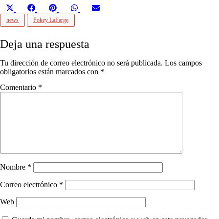
Compartir
Compartir
Compartir
Compartir
Compartir
X
Facebook
Pinterest
WhatsApp
Email
en
en
en
en
en
(Twitter)
news
Pokey LaFarge
Deja una respuesta
Tu dirección de correo electrónico no será publicada.
Los campos
obligatorios están marcados con
*
Comentario
*
Nombre
*
Correo electrónico
*
Web