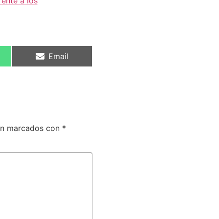
rente a los
Email
tán marcados con
*