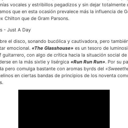
ías vocales y estribillos pegadizos y sin dejar totalmente
amos que en esta ocasión prevalece más la influencia de G
ex Chilton que de Gram Parsons.
re el disco, sonando bucólica y cautivadora, pero también 
tar emocional.
«The Glasshouse»
es un tesoro de luminosi
f guitarrero, con algo de crítica hacia la situación social de
rse en la más sixtie y lisérgica
«Run Run Run»
. Por su p
da pero comulga bastante con aromas byrds del
«Sweeethe
ngelinos en ciertas bandas de principios de los noventa com
s.