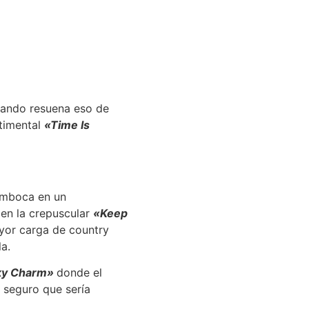
uando resuena eso de
timental
«Time Is
emboca en un
 en la crepuscular
«Keep
ayor carga de country
a.
ky Charm»
donde el
, seguro que sería