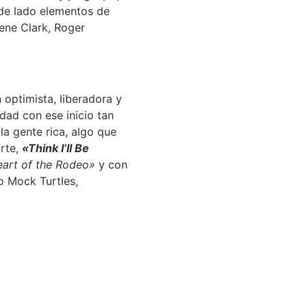
 de lado elementos de
ene Clark, Roger
optimista, liberadora y
dad con ese inicio tan
 la gente rica, algo que
arte,
«Think I’ll Be
art of the Rodeo»
y con
o Mock Turtles,