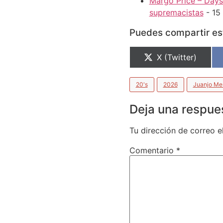
Margo Price – Days 
supremacistas
- 15 
Puedes compartir est
X (Twitter)
20's
2026
Juanjo Me
Deja una respue
Tu dirección de correo e
Comentario
*