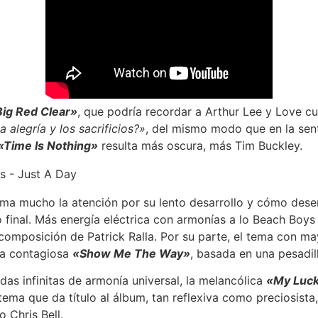
ig Red Clear»
, que podría recordar a Arthur Lee y Love c
la alegría y los sacrificios?»
, del mismo modo que en la sen
«Time Is Nothing»
resulta más oscura, más Tim Buckley.
ama mucho la atención por su lento desarrollo y cómo des
 final. Más energía eléctrica con armonías a lo Beach Boys
 composición de Patrick Ralla. Por su parte, el tema con m
la contagiosa
«Show Me The Way»
, basada en una pesadill
adas infinitas de armonía universal, la melancólica
«My Luc
tema que da título al álbum, tan reflexiva como preciosista
 Chris Bell.