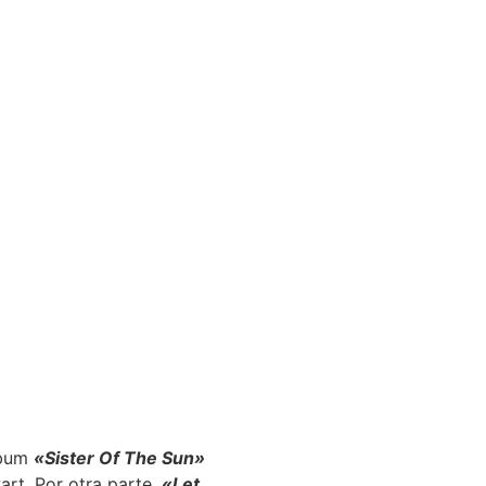
lbum
«Sister Of The Sun»
art. Por otra parte,
«Let