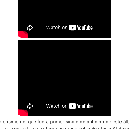
o cósmico el que fuera primer single de anticipo de este á
mo sensual, cual si fuera un cruce entre Beatles y Al Stew