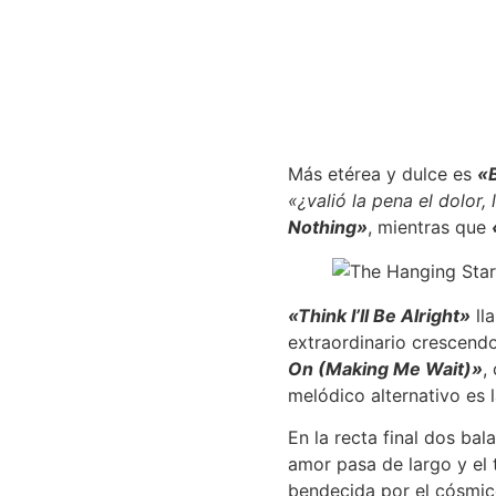
Más etérea y dulce es
«B
«¿valió la pena el dolor, 
Nothing»
, mientras que
«Think I’ll Be Alright»
ll
extraordinario crescendo
On (Making Me Wait)»
,
melódico alternativo es 
En la recta final dos bal
amor pasa de largo y el 
bendecida por el cósmico