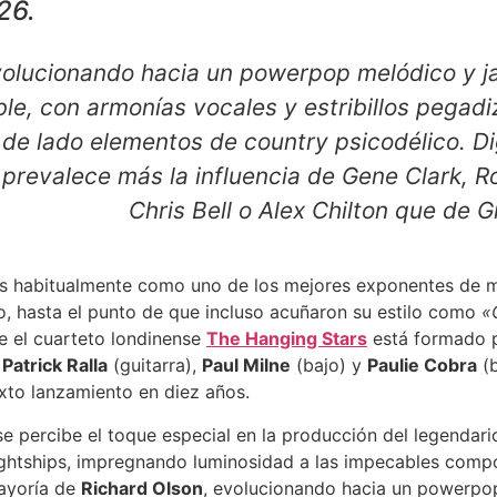
26.
olucionando hacia un powerpop melódico y j
le, con armonías vocales y estribillos pegadiz
 de lado elementos de country psicodélico. 
 prevalece más la influencia de Gene Clark, 
Chris Bell o Alex Chilton que de
s habitualmente como uno de los mejores exponentes de 
o, hasta el punto de que incluso acuñaron su estilo como
«
e el cuarteto londinense
The Hanging Stars
está formado 
,
Patrick Ralla
(guitarra),
Paul Milne
(bajo) y
Paulie Cobra
(b
xto lanzamiento en diez años.
 se percibe el toque especial en la producción del legendari
ghtships, impregnando luminosidad a las impecables compo
ayoría de
Richard Olson
, evolucionando hacia un powerpo