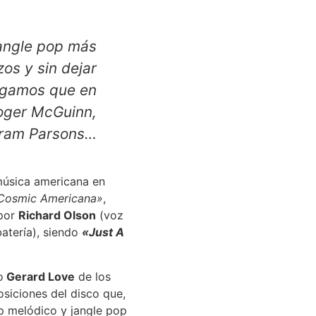
angle pop más
os y sin dejar
Digamos que en
Roger McGuinn,
 Gram Parsons…
música americana en
Cosmic Americana»
,
por
Richard Olson
(voz
atería), siendo
«Just A
o
Gerard Love
de los
siciones del disco que,
p melódico y jangle pop