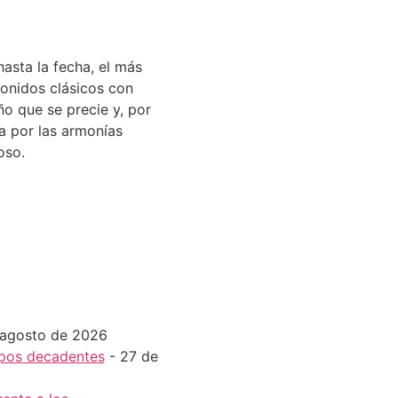
asta la fecha, el más
sonidos clásicos con
ño que se precie y, por
a por las armonías
oso.
 agosto de 2026
mpos decadentes
- 27 de