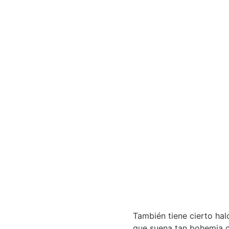
También tiene cierto hal
que suena tan bohemia co