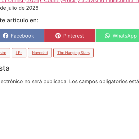
of Unrest (2026). Country-rock y activismo multicultural f
de julio de 2026
e artículo en:
Facebook
Pinterest
WhatsApp
stre
LPs
Novedad
The Hanging Stars
sta
lectrónico no será publicada.
Los campos obligatorios es