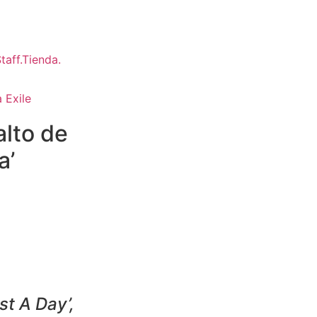
 Exile
alto de
a’
t A Day’,