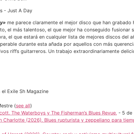
ay»
me parece claramente el mejor disco que han grabado h
o, el más talentoso, el que mejor ha conseguido fusionar 
a, el que estará en cualquier lista de mejores discos del a
uperable durante esta añada por aquellos con más querenci
vos riffs guitarreros. Un trabajo extraordinariamente delici
 el Exile Sh Magazine
Mestre
(
see all
)
cott. The Waterboys y The Fisherman’s Blues Revue.
- 5 de
n Charlotte (2026). Blues rupturista y zeppeliano para tie