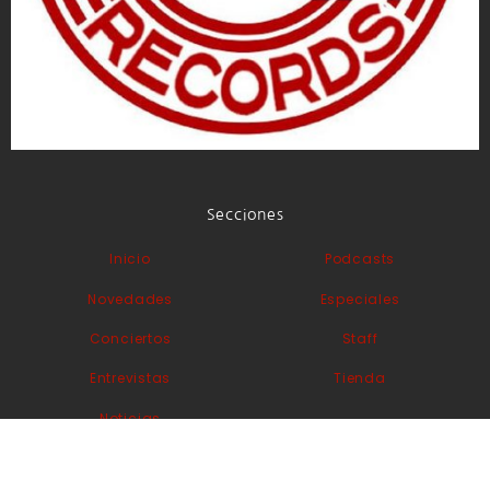
Secciones
Inicio
Podcasts
Novedades
Especiales
Conciertos
Staff
Entrevistas
Tienda
Noticias
Movement of Jah people