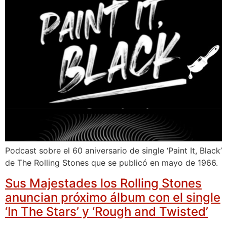
Podcast sobre el 60 aniversario de single ‘Paint It, Black’
de The Rolling Stones que se publicó en mayo de 1966.
Sus Majestades los Rolling Stones
anuncian próximo álbum con el single
‘In The Stars’ y ‘Rough and Twisted’