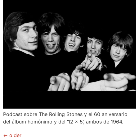
Podcast sobre The Rolling Stones y el 60 aniversario
del álbum homónimo y del ’12 x 5’, ambos de 1964.
←
older