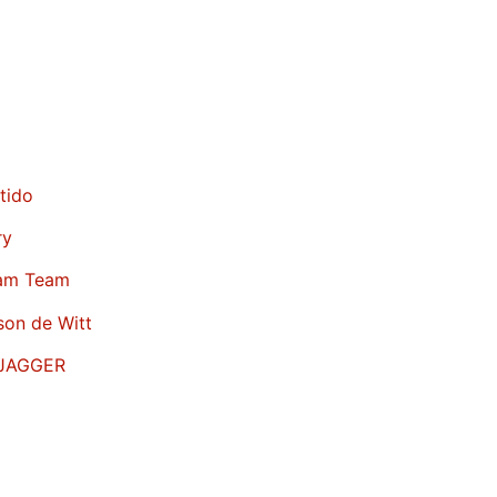
tido
ry
eam Team
son de Witt
JAGGER