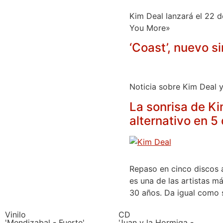
Kim Deal lanzará el 22 d
You More»
‘Coast’, nuevo s
Noticia sobre Kim Deal y 
La sonrisa de K
alternativo en 5 
Repaso en cinco discos 
es una de las artistas m
30 años. Da igual como s
Vinilo
CD
'Mendizabal - Fuerte'
'Juan y la Hormiga -