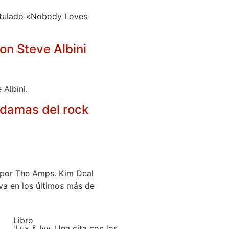
titulado «Nobody Loves
con Steve Albini
 Albini.
 damas del rock
 por The Amps. Kim Deal
iva en los últimos más de
Libro
'Lux & Ivy. Una cita con los