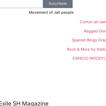
Suscríbete
Movement of Jah people
Común sin sen
Ragged Glo
Spanish Blogs Dr
Rock & More by Addi
ESPACIO WOODY/
 Exile SH Magazine