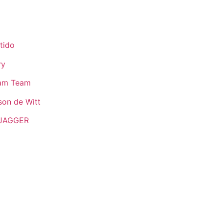
tido
ry
eam Team
son de Witt
JAGGER