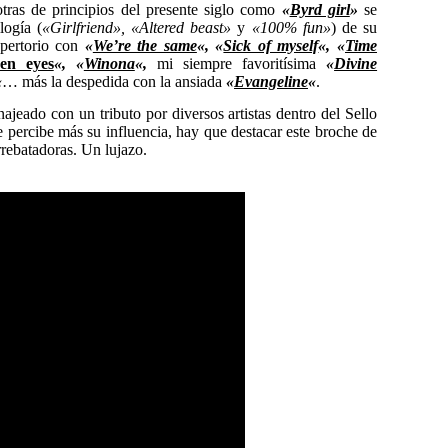
otras de principios del presente siglo como
«
Byrd girl
»
se
logía (
«Girlfriend», «Altered beast»
y
«100% fun»
) de su
epertorio con
«
We’re the same
«, «
Sick of myself
«, «
Time
en eyes
«, «
Winona
«,
mi siempre favoritísima
«
Divine
«
… más la despedida con la ansiada
«
Evangeline
«
.
jeado con un tributo por diversos artistas dentro del Sello
percibe más su influencia, hay que destacar este broche de
rrebatadoras. Un lujazo.