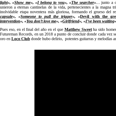
light
«, «
Show me
«, «
I belong to you
«, «
The searcher
«
…
junto a 
unieron a eternas cantinelas de la vida, pertenecientes a la magna tri
inolvidable etapa noventera más gloriosa, formando el grueso del r
capsule
«, «
Someone to pull the trigger
«, «
Devil with the gre
intervention
«, «
You don’t love me
«, «
Girlfriend
«, «
I’ve been waiting
Pues eso, en el final del año en el que
Matthew Sweet
ha sido homena
Futureman Records, en un 2018 a punto de concluir donde cada vez se 
oro en
Loco Club
donde hubo delirio, potentes guitarras y melodías a