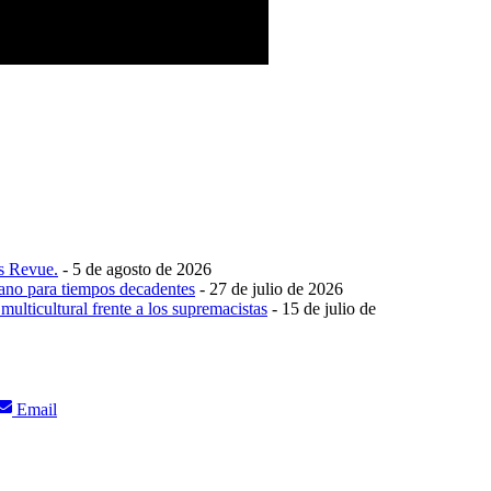
s Revue.
- 5 de agosto de 2026
iano para tiempos decadentes
- 27 de julio de 2026
ulticultural frente a los supremacistas
- 15 de julio de
Compartir
Email
en