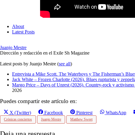
About
Latest Posts
Juanjo Mestre
Dirección y redacción en el Exile Sh Magazine
Latest posts by Juanjo Mestre
(
see all
)
Entrevista a Mike Scott. The Waterboys y The Fisherman’s Blue
Jack White – Frozen Charlotte (2026). Blues rupturista y zeppel
Margo Price – Days of Unrest (2026). Country-rock y activismo m
2026
Puedes compartir este artículo en:
Compartir
Compartir
Compartir
Compartir
X (Twitter)
Facebook
Pinterest
WhatsApp
en
en
en
en
Crónicas conciertos
Juanjo Mestre
Matthew Sweet
Deja una respuesta