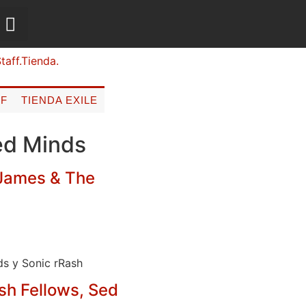
FF
TIENDA EXILE
ed Minds
 James & The
ds y Sonic rRash
sh Fellows, Sed