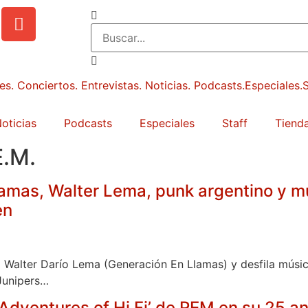
oticias
Podcasts
Especiales
Staff
Tienda
E.M.
lamas, Walter Lema, punk argentino y
en
 Walter Darío Lema (Generación En Llamas) y desfila músic
 Junipers…
Adventures of Hi Fi’ de REM en su 25 an