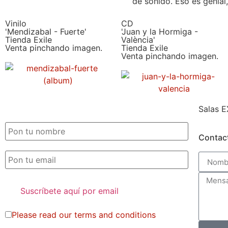
de sonido. Eso es genial
Vinilo
CD
'Mendizabal - Fuerte'
'Juan y la Hormiga -
Tienda Exile
València'
Venta pinchando imagen.
Tienda Exile
Venta pinchando imagen.
Salas E
SUSCRIPCIÓN EXILE por email
Contac
Please read our
terms and conditions