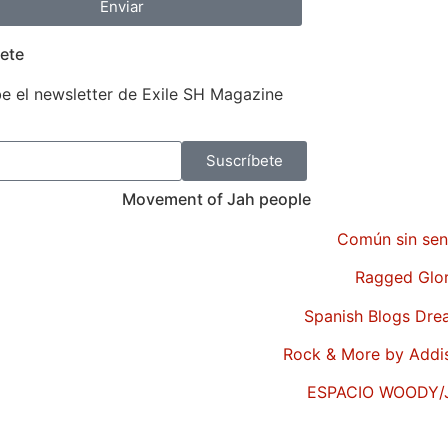
Enviar
ete
e el newsletter de Exile SH Magazine
Suscríbete
Movement of Jah people
Común sin sen
Ragged Glo
Spanish Blogs Dr
Rock & More by Addi
ESPACIO WOODY/