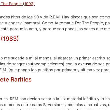
andes hitos de los 90 y de R.E.M. Hay discos que son como
arse y coger el santoral. Como Automatic For The People, p
emente porque lo amo, y porque son pocas las veces que me
 (1983)
o me sucede a mi al menos, al abarcar un primer escrito s
sias de sangre (autocomplacientes) con la excusa de ser, p
E.M. (que pongo los puntitos por primera y última vez para 
te Rarities
o es. REM han decido sacar a la luz material inédito y lo h
 o menos entre caras B, versiones, mezclas alternativas, d