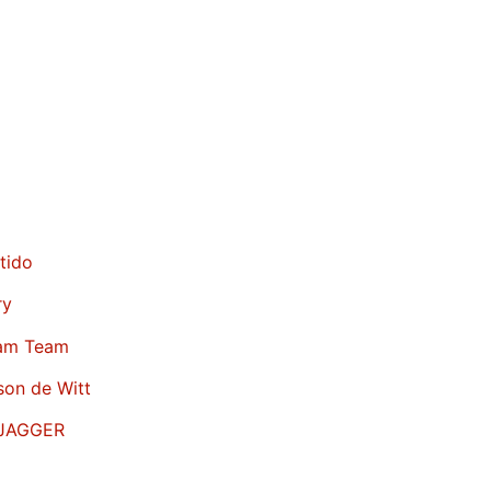
tido
ry
eam Team
son de Witt
JAGGER