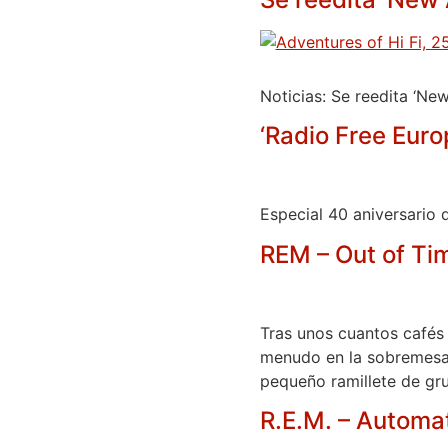
Noticias: Se reedita ‘Ne
‘Radio Free Europ
Especial 40 aniversario 
REM – Out of Ti
Tras unos cuantos cafés
menudo en la sobremesa s
pequeño ramillete de gru
R.E.M. – Automat