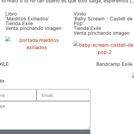
, lo malo o lo no tan bueno es que sólo salga, esperemos [
Libro
Vinilo
'Malditos Exiliados'
'Baby Scream - Castell de
Tienda Exile
Pop'
Venta pinchando imagen
Tienda Exile
Venta pinchando imagen
XILE
Bandcamp Exile
to