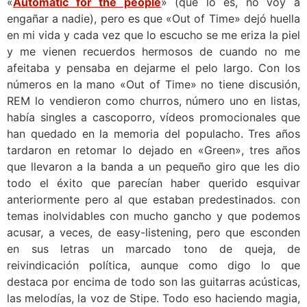
«
Automatic for the people
» (que lo es, no voy a
engañar a nadie), pero es que «Out of Time» dejó huella
en mi vida y cada vez que lo escucho se me eriza la piel
y me vienen recuerdos hermosos de cuando no me
afeitaba y pensaba en dejarme el pelo largo. Con los
números en la mano «Out of Time» no tiene discusión,
REM lo vendieron como churros, número uno en listas,
había singles a cascoporro, vídeos promocionales que
han quedado en la memoria del populacho. Tres años
tardaron en retomar lo dejado en «Green», tres años
que llevaron a la banda a un pequeño giro que les dio
todo el éxito que parecían haber querido esquivar
anteriormente pero al que estaban predestinados. con
temas inolvidables con mucho gancho y que podemos
acusar, a veces, de easy-listening, pero que esconden
en sus letras un marcado tono de queja, de
reivindicación política, aunque como digo lo que
destaca por encima de todo son las guitarras acústicas,
las melodías, la voz de Stipe. Todo eso haciendo magia,