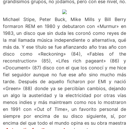
grandísimos grupos, no jodamos, pero con ese nivel, no.
Michael Stipe, Peter Buck, Mike Mills y Bill Berry
formaron REM en 1980 y debutaron con «Murmur» en
1983, un disco que sin duda les coronó como reyes de
la mal llamada música independiente o alternativa, qué
más da. Y ese título se fue afianzando año tras año con
disco como «Reckoning» (84), «Fables of the
reconstruction» (85), «Lifes rich pageant» (86) y
«Document» (87) disco con el que los conocí y me hice
fiel seguidor aunque no fue ese año sino mucho más
tarde. Después de aquello ficharon por EMI y nació
«Green» (88) donde ya se percibían cambios, dejando
un algo la austeridad y la electricidad por otras vías
menos indies y más maintream como nos lo mostraron
en 1991 con «Out of Time», un favorito personal de
siempre por encima de su disco siguiente, sí, por
encima del que todo el mundo opina es su obra maestra