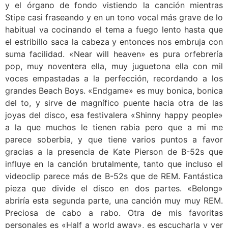
y el órgano de fondo vistiendo la canción mientras
Stipe casi fraseando y en un tono vocal más grave de lo
habitual va cocinando el tema a fuego lento hasta que
el estribillo saca la cabeza y entonces nos embruja con
suma facilidad. «Near will heaven» es pura orfebrería
pop, muy noventera ella, muy juguetona ella con mil
voces empastadas a la perfección, recordando a los
grandes Beach Boys. «Endgame» es muy bonica, bonica
del to, y sirve de magnífico puente hacia otra de las
joyas del disco, esa festivalera «Shinny happy people»
a la que muchos le tienen rabia pero que a mi me
parece soberbia, y que tiene varios puntos a favor
gracias a la presencia de Kate Pierson de B-52s que
influye en la canción brutalmente, tanto que incluso el
videoclip parece más de B-52s que de REM. Fantástica
pieza que divide el disco en dos partes. «Belong»
abriría esta segunda parte, una canción muy muy REM.
Preciosa de cabo a rabo. Otra de mis favoritas
personales es «Half a world away», es escucharla y ver