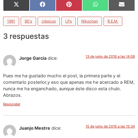
X
Facebook
Pinterest
WhatsApp
Email
(Twitter)
1991
90's
clásicos
LPs
Nikochan
R.E.M.
3 respuestas
13 de junio de 2016 a las 14:08
Jorge García
dice:
Pues me ha gustado mucho el post, la primera parte y el
comentario posterior,y eso que apenas me he acercado a REM,
nunca me ha enganchado, aunque éste disco esta chulo.
Abrazos.
Responder
15 de junio de 2016 a las 15:34
Juanjo Mestre
dice: