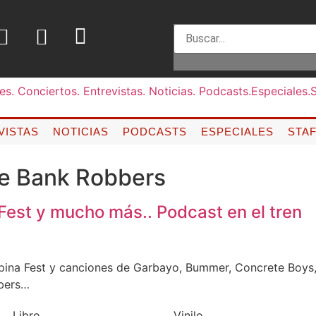
VISTAS
NOTICIAS
PODCASTS
ESPECIALES
STA
e Bank Robbers
Fest y mucho más.. Podcast en el tren
pina Fest y canciones de Garbayo, Bummer, Concrete Boys,
bers…
Libro
Vinilo