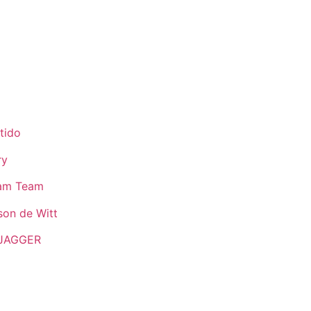
tido
ry
eam Team
son de Witt
JAGGER