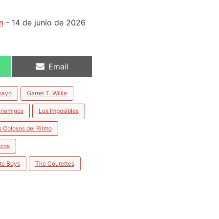
n
- 14 de junio de 2026
Email
bayo
Garret T. Willie
Enemigos
Los Imposibles
 Colosos del Ritmo
uzos
te Boys
The Courettes