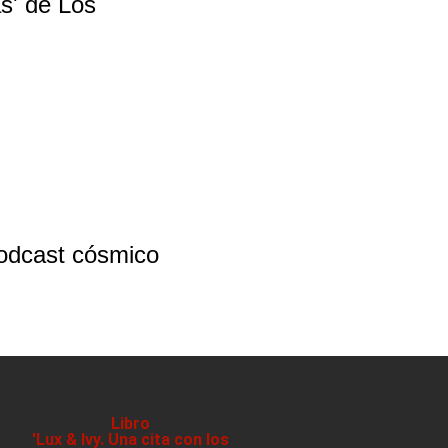
s' de Los
odcast cósmico
Libro
'Lux & Ivy. Una cita con los