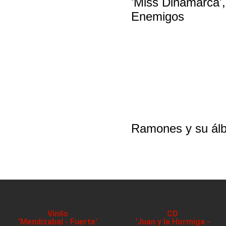
'Miss Dinamarca',
Enemigos
Ramones y su álb
Vinilo
CD
'Mendizabal - Fuerte'
'Juan y la Hormiga -