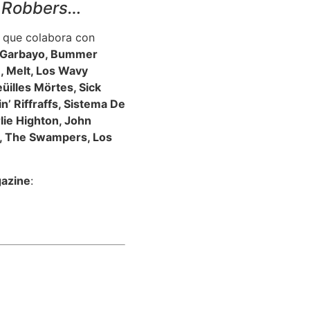
k Robbers…
que colabora con
Garbayo, Bummer
, Melt, Los Wavy
üilles Mörtes, Sick
’ Riffraffs, Sistema De
ie Highton, John
e, The Swampers, Los
gazine
: