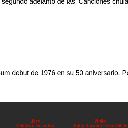
 segundo adelanto de las 'Canciones chula
um debut de 1976 en su 50 aniversario. P
Libro
Vinilo
'Malditos Exiliados'
'Baby Scream - Castell de