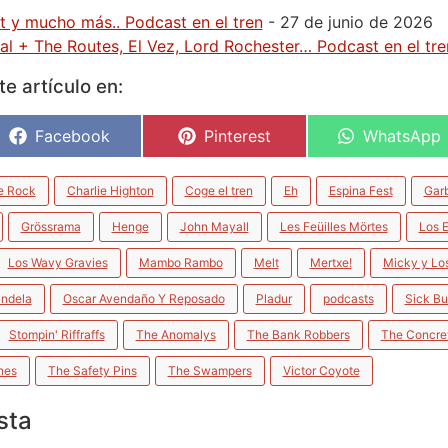
t y mucho más.. Podcast en el tren
- 27 de junio de 2026
al + The Routes, El Vez, Lord Rochester… Podcast en el tre
e artículo en:
Facebook
Pinterest
WhatsApp
e Rock
Charlie Highton
Coge el tren
Eh
Espina Fest
Gar
Grössrama
Henge
John Mayall
Les Feüilles Mörtes
Los 
Los Wavy Gravies
Mambo Rambo
Melt
Mertxe!
Micky y Los
ndela
Oscar Avendaño Y Reposado
Pladur
podcasts
Sick B
Stompin' Riffraffs
The Anomalys
The Bank Robbers
The Concre
nes
The Safety Pins
The Swampers
Victor Coyote
sta