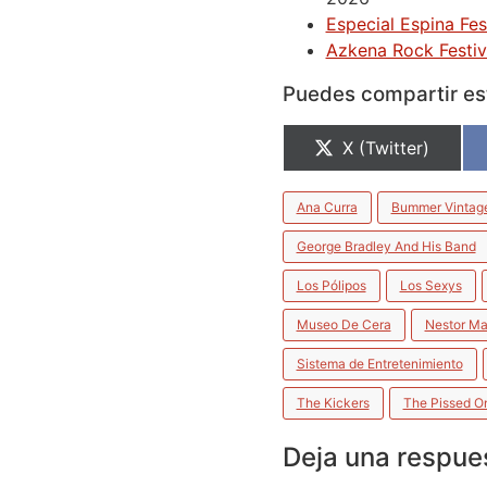
Especial Espina Fes
Azkena Rock Festiv
Puedes compartir est
X (Twitter)
Ana Curra
Bummer Vintag
George Bradley And His Band
Los Pólipos
Los Sexys
Museo De Cera
Nestor Ma
Sistema de Entretenimiento
The Kickers
The Pissed O
Deja una respue