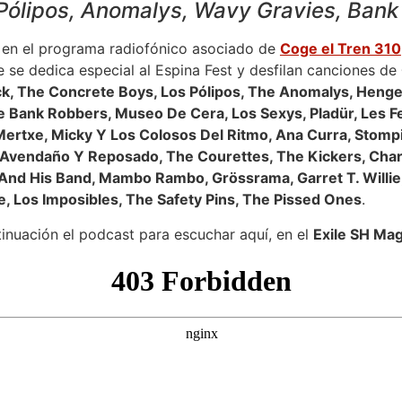
Pólipos, Anomalys, Wavy Gravies, Ban
 en el programa radiofónico asociado de
Coge el Tren 310
e se dedica especial al Espina Fest y desfilan canciones de
k, The Concrete Boys, Los Pólipos, The Anomalys, Henge
e Bank Robbers, Museo De Cera, Los Sexys, Pladür, Les Fe
Mertxe, Micky Y Los Colosos Del Ritmo, Ana Curra, Stompin
 Avendaño Y Reposado, The Courettes, The Kickers, Charl
 And His Band, Mambo Rambo, Grössrama, Garret T. Willi
, Los Imposibles, The Safety Pins, The Pissed Ones
.
inuación el podcast para escuchar aquí, en el
Exile SH Ma