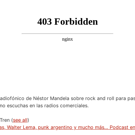
adiofónico de Néstor Mandela sobre rock and roll para pas
o escuchas en las radios comerciales.
 Tren
(
see all
)
as, Walter Lema, punk argentino y mucho más… Podcast en 